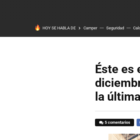
HOY SE HABLA DE
Camper
Seguridad
Cal
Éste es 
diciembr
la últi
5 comentarios
F