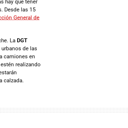
as hay que tener
s. Desde las 15
cción General de
oche. La
DGT
s urbanos de las
ara camiones en
 estén realizando
estarán
a calzada.