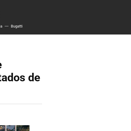
ia
Bugatti
e
tados de