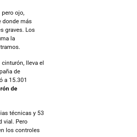
 pero ojo,
te donde más
s graves. Los
uma la
ntramos.
cinturón, lleva el
mpaña de
ió a 15.301
urón de
ias técnicas y 53
 vial. Pero
n los controles