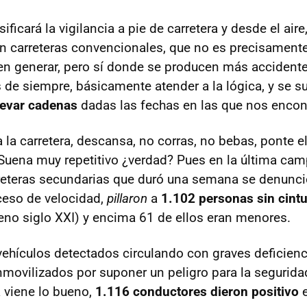
ficará la vigilancia a pie de carretera y desde el aire,
en carreteras convencionales, que no es precisamen
n generar, pero sí donde se producen más accidente
 de siempre, básicamente atender a la lógica, y se s
levar cadenas
dadas las fechas en las que nos enco
 la carretera, descansa, no corras, no bebas, ponte el 
 Suena muy repetitivo ¿verdad? Pues en la última ca
rreteras secundarias que duró una semana se denunc
ceso de velocidad,
pillaron
a
1.102 personas sin cint
eno siglo XXI) y encima 61 de ellos eran menores.
ehículos detectados circulando con graves deficienc
nmovilizados por suponer un peligro para la seguridad
 viene lo bueno,
1.116 conductores dieron positivo
e