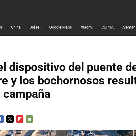
or
China
Diésel
Google Maps
Xiaomi
CUPRA
Aleman
el dispositivo del puente d
e y los bochornosos resul
ma campaña
ACEBOOK
TWITTER
FLIPBOARD
E-
MAIL