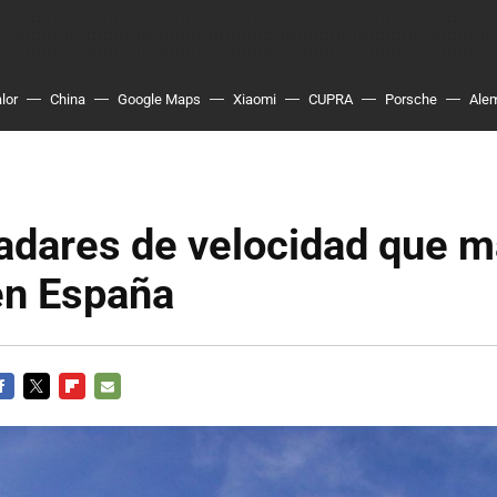
lor
China
Google Maps
Xiaomi
CUPRA
Porsche
Ale
adares de velocidad que 
en España
ACEBOOK
TWITTER
FLIPBOARD
E-
MAIL