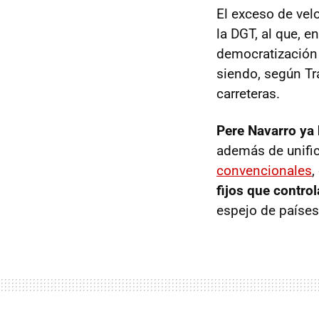
El exceso de velo
la DGT, al que, e
democratización 
siendo, según Trá
carreteras.
Pere Navarro ya 
además de unific
convencionales
,
fijos que contro
espejo de países