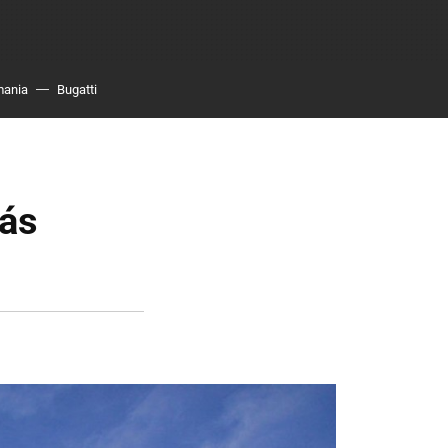
mania
Bugatti
más