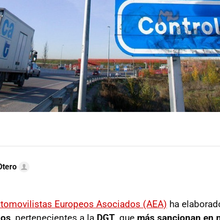
Otero
tomovilistas Europeos Asociados (AEA)
ha elaborado
jos
, pertenecientes a la
DGT
, que
más sancionan en 