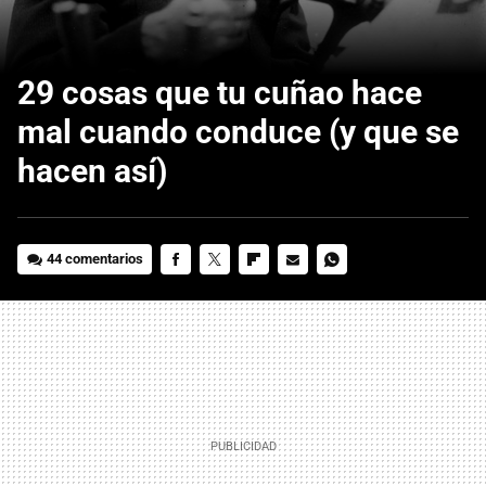
29 cosas que tu cuñao hace
mal cuando conduce (y que se
hacen así)
44 comentarios
FACEBOOK
TWITTER
FLIPBOARD
E-
WHATSAPP
MAIL