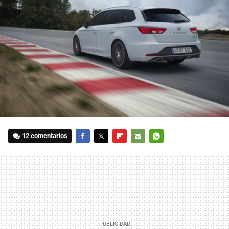
12 comentarios
FACEBOOK
TWITTER
FLIPBOARD
E-
WHATSAPP
MAIL