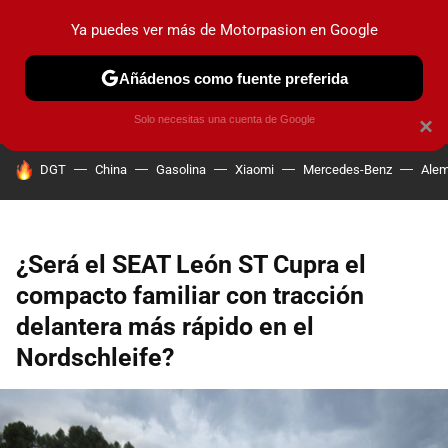
Ya puedes ver más de Motorpasion en Google
PRUEBAS
COCHES ELÉCTRICOS
OBSERVATORIO
F1
Añádenos como fuente preferida
Solo necesitas una cuenta de Google
×
HOY SE HABLA DE
DGT
China
Gasolina
Xiaomi
Mercedes-Benz
Alem
¿Será el SEAT León ST Cupra el
compacto familiar con tracción
delantera más rápido en el
Nordschleife?