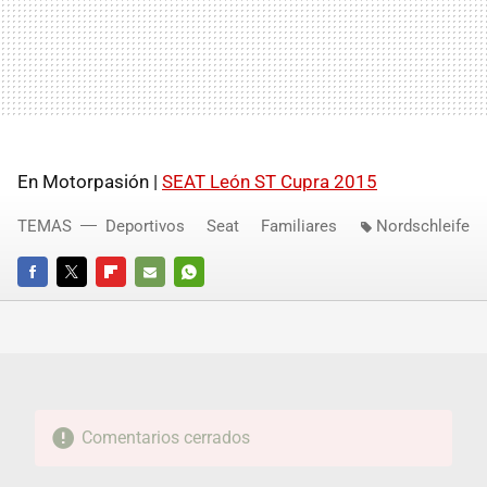
En Motorpasión |
SEAT León ST Cupra 2015
TEMAS
Deportivos
Seat
Familiares
Nordschleife
FACEBOOK
TWITTER
FLIPBOARD
E-
WHATSAPP
MAIL
Comentarios cerrados