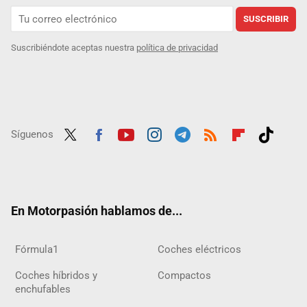
SUSCRIBIR
Suscribiéndote aceptas nuestra
política de privacidad
Síguenos
Twit
Fac
Yout
Inst
Tele
RSS
Flip
Tikt
ter
ebo
ube
agra
gra
boar
ok
ok
m
m
d
En Motorpasión hablamos de...
Fórmula1
Coches eléctricos
Coches híbridos y
Compactos
enchufables