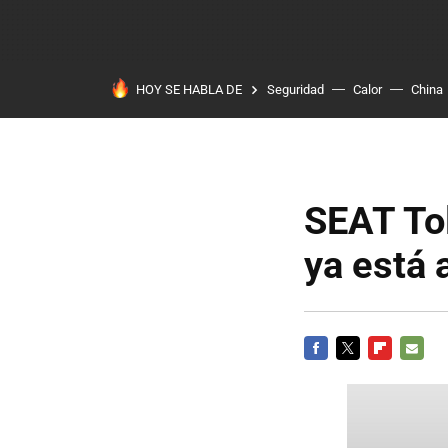
HOY SE HABLA DE
Seguridad
Calor
China
SEAT Tol
ya está 
FACEBOOK
TWITTER
FLIPBOARD
E-
MAIL