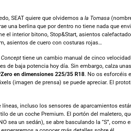
ledo,
SEAT
quiere que olvidemos a
la Tomasa
(nombre
trae una berlina que por dentro no tiene nada que envi
e el interior bitono, Stop&Start, asientos calefactad
, asientos de cuero con costuras rojas…
l
Concept
tiene un cambio manual de cinco velocidade
nes de baja potencia hoy día. Sin embargo, calza un
 PZero en dimensiones 225/35 R18
. No os esforcéis e
xels (imagen de prensa) se puede apreciar. El protot
 líneas, incluso los sensores de aparcamientos está
tilo de un coche Premium. El portón del maletero, qu
 NO sea un sedán), se abre basculando la “S”, como es
esperaremos a conocer más detalles sobre él.