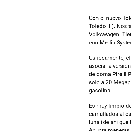
Con el nuevo To
Toledo
III
). Nos 
Volkswagen. Tien
con Media System
Curiosamente, e
asociar a versio
de goma
Pirelli
solo a 20 Megapi
gasolina.
Es muy limpio de
camuflados al es
luna (de ahí que
Apunta maneras, 