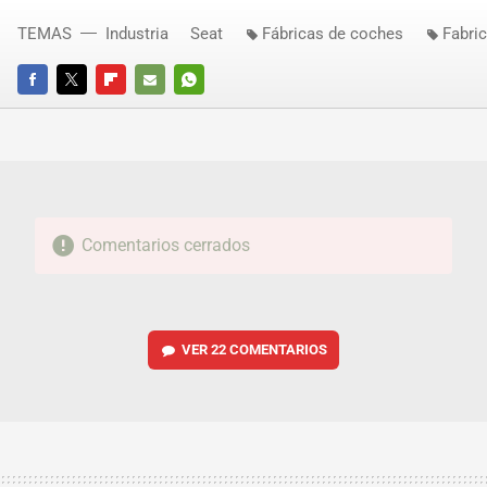
TEMAS
Industria
Seat
Fábricas de coches
Fabri
FACEBOOK
TWITTER
FLIPBOARD
E-
WHATSAPP
MAIL
Comentarios cerrados
VER
22 COMENTARIOS