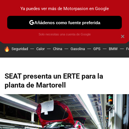
Ya puedes ver más de Motorpasion en Google
PRUEBAS
COCHES ELÉCTRICOS
OBSERVATORIO
F1
Añádenos como fuente preferida
Solo necesitas una cuenta de Google
×
HOY SE HABLA DE
Seguridad
Calor
China
Gasolina
GPS
BMW
F
SEAT presenta un ERTE para la
planta de Martorell