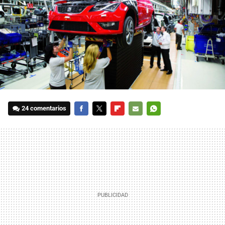
24 comentarios
FACEBOOK
TWITTER
FLIPBOARD
E-
WHATSAPP
MAIL