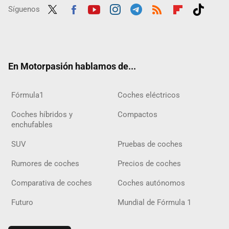
Síguenos
Twit
Fac
Yout
Inst
Tele
RSS
Flip
Tikt
ter
ebo
ube
agra
gra
boar
ok
ok
m
m
d
En Motorpasión hablamos de...
Fórmula1
Coches eléctricos
Coches híbridos y
Compactos
enchufables
SUV
Pruebas de coches
Rumores de coches
Precios de coches
Comparativa de coches
Coches autónomos
Futuro
Mundial de Fórmula 1