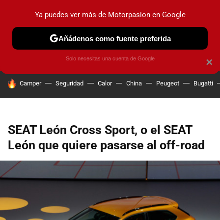
Ya puedes ver más de Motorpasion en Google
PRUEBAS
COCHES ELÉCTRICOS
OBSERVATORIO
F1
Añádenos como fuente preferida
Solo necesitas una cuenta de Google
×
HOY SE HABLA DE
Camper
Seguridad
Calor
China
Peugeot
Bugatti
SEAT León Cross Sport, o el SEAT
León que quiere pasarse al off-road