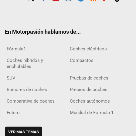
Twit
Fac
Yout
Inst
Tele
RSS
Flip
Tikt
ter
ebo
ube
agra
gra
boar
ok
ok
m
m
d
En Motorpasión hablamos de...
Fórmula1
Coches eléctricos
Coches híbridos y
Compactos
enchufables
SUV
Pruebas de coches
Rumores de coches
Precios de coches
Comparativa de coches
Coches autónomos
Futuro
Mundial de Fórmula 1
VER MÁS TEMAS