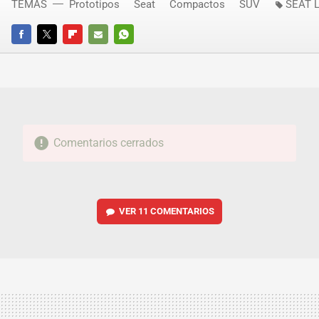
TEMAS
Prototipos
Seat
Compactos
SUV
SEAT L
FACEBOOK
TWITTER
FLIPBOARD
E-
WHATSAPP
MAIL
Comentarios cerrados
VER
11 COMENTARIOS