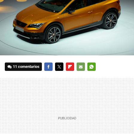
11 comentarios
FACEBOOK
TWITTER
FLIPBOARD
E-
WHATSAPP
MAIL