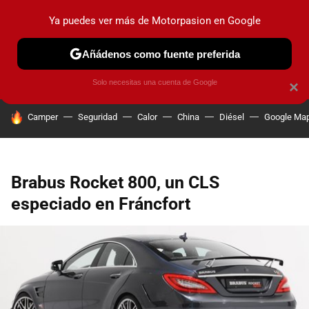
Ya puedes ver más de Motorpasion en Google
PRUEBAS
COCHES ELÉCTRICOS
OBSERVATORIO
F1
Añádenos como fuente preferida
Solo necesitas una cuenta de Google
×
HOY SE HABLA DE
Camper
Seguridad
Calor
China
Diésel
Google Ma
Brabus Rocket 800, un CLS
especiado en Fráncfort