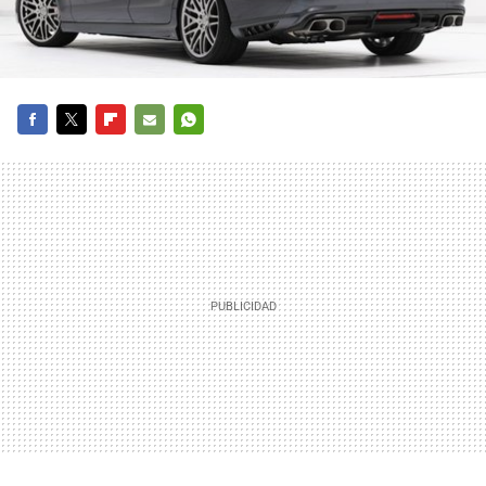
FACEBOOK
TWITTER
FLIPBOARD
E-
WHATSAPP
MAIL