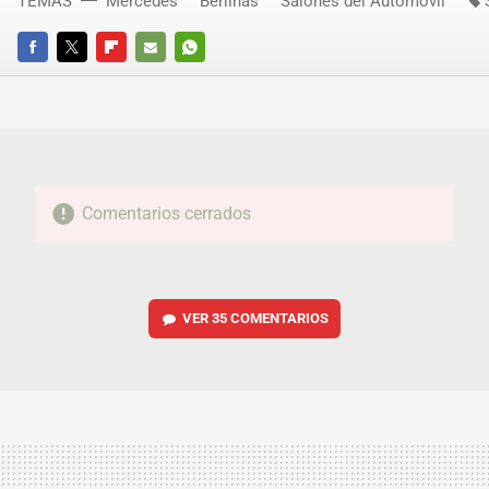
TEMAS
Mercedes
Berlinas
Salones del Automóvil
FACEBOOK
TWITTER
FLIPBOARD
E-
WHATSAPP
MAIL
Comentarios cerrados
VER
35 COMENTARIOS