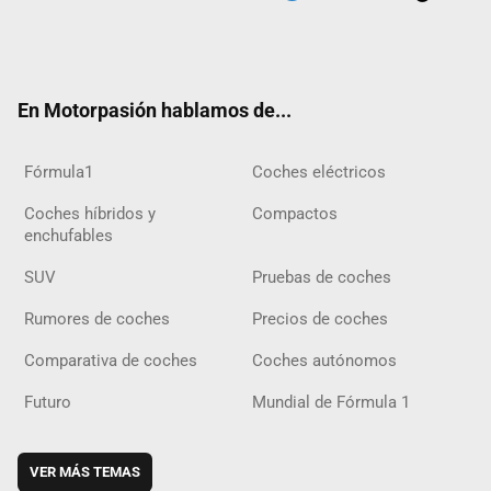
Twit
Fac
Yout
Inst
Tele
RSS
Flip
Tikt
ter
ebo
ube
agra
gra
boar
ok
ok
m
m
d
En Motorpasión hablamos de...
Fórmula1
Coches eléctricos
Coches híbridos y
Compactos
enchufables
SUV
Pruebas de coches
Rumores de coches
Precios de coches
Comparativa de coches
Coches autónomos
Futuro
Mundial de Fórmula 1
VER MÁS TEMAS