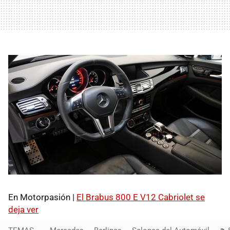
En Motorpasión |
El Brabus 800 E V12 Cabriolet se
deja ver