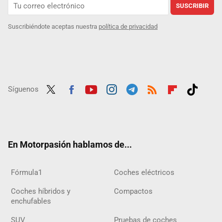
SUSCRIBIR
Suscribiéndote aceptas nuestra
política de privacidad
Síguenos
Twit
Fac
Yout
Inst
Tele
RSS
Flip
Tikt
ter
ebo
ube
agra
gra
boar
ok
ok
m
m
d
En Motorpasión hablamos de...
Fórmula1
Coches eléctricos
Coches híbridos y
Compactos
enchufables
SUV
Pruebas de coches