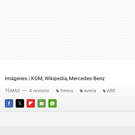
Imágenes | KGM, Wikipedia, Mercedes-Benz
TEMAS
A revisión
frenos
avería
ABS
FACEBOOK
TWITTER
FLIPBOARD
E-
WHATSAPP
MAIL