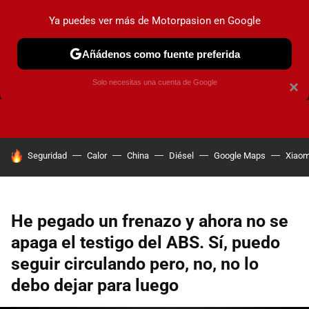
Ya puedes ver más de Motorpasion en Google
Añádenos como fuente preferida
FRENOS
CAMBIO DE ACEITE
AIRE ACONDICIONADO
Solo necesitas una cuenta de Google
×
HOY SE HABLA DE
Seguridad
Calor
China
Diésel
Google Maps
Xiaom
He pegado un frenazo y ahora no se
apaga el testigo del ABS. Sí, puedo
seguir circulando pero, no, no lo
debo dejar para luego