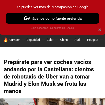
Ya puedes ver más de Motorpasion en Google
PRUEBAS
COCHES ELÉCTRICOS
OBSERVATORIO
F1
Añádenos como fuente preferida
Solo necesitas una cuenta de Google
×
HOY SE HABLA DE
Camper
Seguridad
Calor
China
Audi
Peugeot
Prepárate para ver coches vacíos
andando por la Castellana: cientos
de robotaxis de Uber van a tomar
Madrid y Elon Musk se frota las
manos