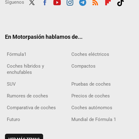
Síguenos
Twit
Fac
Yout
Inst
Tele
RSS
Flip
Tikt
ter
ebo
ube
agra
gra
boar
ok
ok
m
m
d
En Motorpasión hablamos de...
Fórmula1
Coches eléctricos
Coches híbridos y
Compactos
enchufables
SUV
Pruebas de coches
Rumores de coches
Precios de coches
Comparativa de coches
Coches autónomos
Futuro
Mundial de Fórmula 1