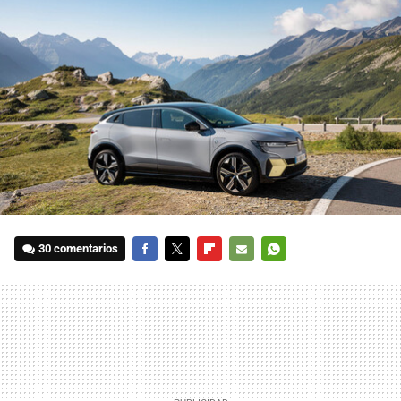
30 comentarios
FACEBOOK
TWITTER
FLIPBOARD
E-
WHATSAPP
MAIL