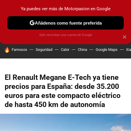
Ya puedes ver más de Motorpasion en Google
PRUEBAS
COCHES ELÉCTRICOS
OBSERVATORIO
F1
Añádenos como fuente preferida
Solo necesitas una cuenta de Google
×
HOY SE HABLA DE
Famosos
Seguridad
Calor
China
Google Maps
Xi
El Renault Megane E-Tech ya tiene
precios para España: desde 35.200
euros para este compacto eléctrico
de hasta 450 km de autonomía