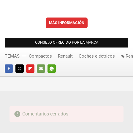
MÁS INFORMACIÓN
CONSEJO OFRECIDO POR LA MARCA
TEMAS
Compactos
Renault
Coches eléctricos
Ren
FACEBOOK
TWITTER
FLIPBOARD
E-
WHATSAPP
MAIL
Comentarios cerrados