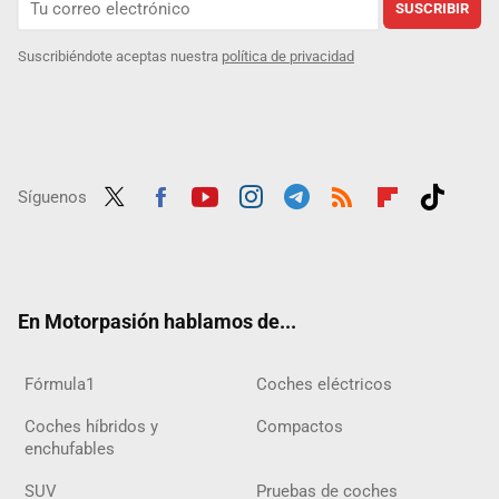
SUSCRIBIR
Suscribiéndote aceptas nuestra
política de privacidad
Síguenos
Twit
Fac
Yout
Inst
Tele
RSS
Flip
Tikt
ter
ebo
ube
agra
gra
boar
ok
ok
m
m
d
En Motorpasión hablamos de...
Fórmula1
Coches eléctricos
Coches híbridos y
Compactos
enchufables
SUV
Pruebas de coches