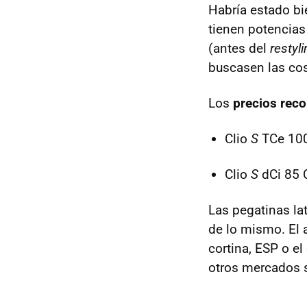
Habría estado bi
tienen potencias
(antes del
restyli
buscasen las cos
Los
precios re
Clio
S
TCe 100
Clio
S
dCi 85 
Las pegatinas lat
de lo mismo. El 
cortina,
ESP
o el
otros mercados s