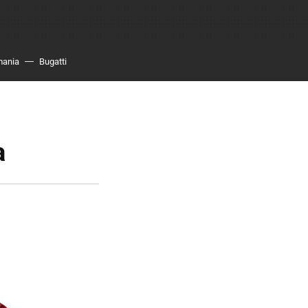
mania
Bugatti
a