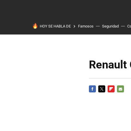
HOY SE HABLA DE
Famosos
Seguridad
Ca
Renault 
FACEBOOK
TWITTER
FLIPBOARD
E-
MAIL