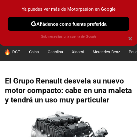
Ya puedes ver más de Motorpasion en Google
PRUEBAS
COCHES ELÉCTRICOS
OBSERVATORIO
F1
Añádenos como fuente preferida
Solo necesitas una cuenta de Google
×
HOY SE HABLA DE
DGT
China
Gasolina
Xiaomi
Mercedes-Benz
Peug
El Grupo Renault desvela su nuevo
motor compacto: cabe en una maleta
y tendrá un uso muy particular