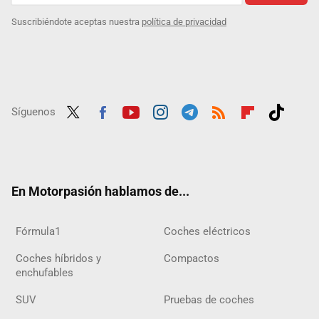
Suscribiéndote aceptas nuestra
política de privacidad
Síguenos
Twit
Fac
Yout
Inst
Tele
RSS
Flip
Tikt
ter
ebo
ube
agra
gra
boar
ok
ok
m
m
d
En Motorpasión hablamos de...
Fórmula1
Coches eléctricos
Coches híbridos y
Compactos
enchufables
SUV
Pruebas de coches