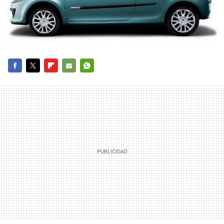
FACEBOOK
TWITTER
FLIPBOARD
E-
WHATSAPP
MAIL