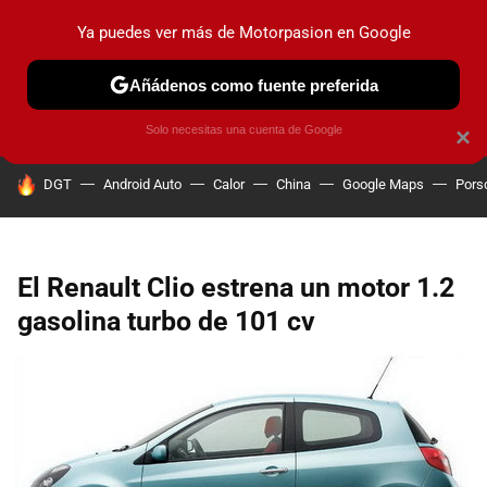
Ya puedes ver más de Motorpasion en Google
PRUEBAS
COCHES ELÉCTRICOS
OBSERVATORIO
F1
Añádenos como fuente preferida
Solo necesitas una cuenta de Google
×
HOY SE HABLA DE
DGT
Android Auto
Calor
China
Google Maps
Pors
El Renault Clio estrena un motor 1.2
gasolina turbo de 101 cv