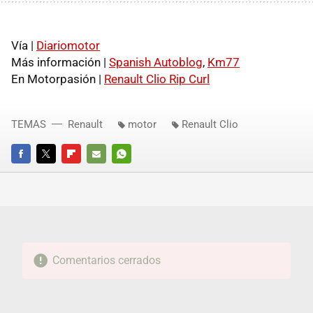
Vía |
Diariomotor
Más información |
Spanish Autoblog
,
Km77
En Motorpasión |
Renault Clio Rip Curl
TEMAS
Renault
motor
Renault Clio
FACEBOOK
TWITTER
FLIPBOARD
E-
WHATSAPP
MAIL
Comentarios cerrados