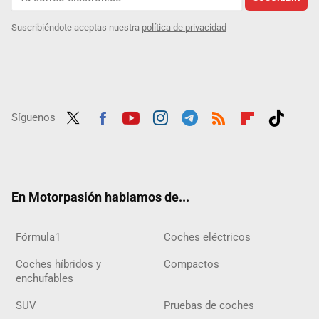
Suscribiéndote aceptas nuestra
política de privacidad
Síguenos
Twit
Fac
Yout
Inst
Tele
RSS
Flip
Tikt
ter
ebo
ube
agra
gra
boar
ok
ok
m
m
d
En Motorpasión hablamos de...
Fórmula1
Coches eléctricos
Coches híbridos y
Compactos
enchufables
SUV
Pruebas de coches