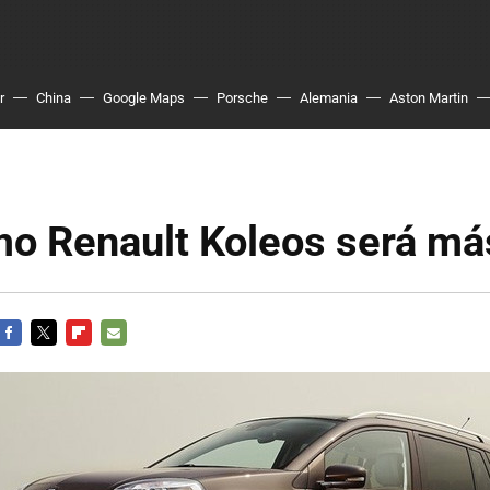
r
China
Google Maps
Porsche
Alemania
Aston Martin
mo Renault Koleos será má
FACEBOOK
TWITTER
FLIPBOARD
E-
MAIL