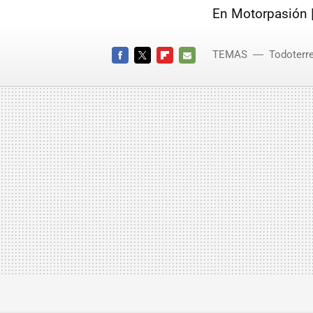
En Motorpasión 
TEMAS
Todoterr
FACEBOOK
TWITTER
FLIPBOARD
E-
MAIL