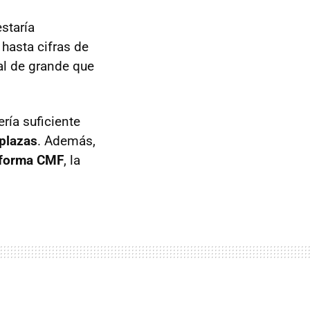
estaría
, hasta cifras de
al de grande que
ería suficiente
 plazas
. Además,
aforma CMF
, la