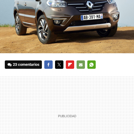
23 comentarios
FACEBOOK
TWITTER
FLIPBOARD
E-
WHATSAPP
MAIL