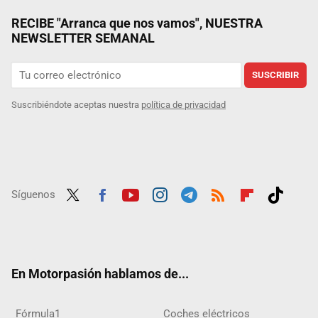
RECIBE "Arranca que nos vamos", NUESTRA
NEWSLETTER SEMANAL
SUSCRIBIR
Suscribiéndote aceptas nuestra
política de privacidad
Síguenos
Twit
Fac
Yout
Inst
Tele
RSS
Flip
Tikt
ter
ebo
ube
agra
gra
boar
ok
ok
m
m
d
En Motorpasión hablamos de...
Fórmula1
Coches eléctricos