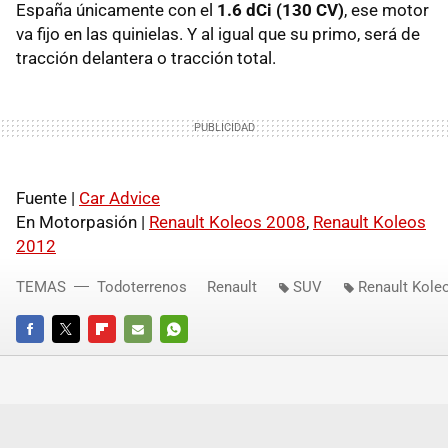
España únicamente con el
1.6 dCi (130 CV)
, ese motor
va fijo en las quinielas. Y al igual que su primo, será de
tracción delantera o tracción total.
Fuente |
Car Advice
En Motorpasión |
Renault Koleos 2008
,
Renault Koleos
2012
TEMAS
Todoterrenos
Renault
SUV
Renault Kole
FACEBOOK
TWITTER
FLIPBOARD
E-
WHATSAPP
MAIL