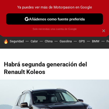
Ya puedes ver más de Motorpasion en Google
PRUEBAS
COCHES ELÉCTRICOS
OBSERVATORIO
F1
Añádenos como fuente preferida
Solo necesitas una cuenta de Google
×
HOY SE HABLA DE
Seguridad
Calor
China
Gasolina
GPS
BMW
F
Habrá segunda generación del
Renault Koleos