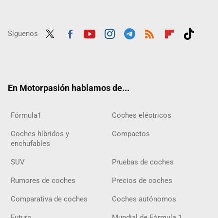
Síguenos
Twit
Fac
Yout
Inst
Tele
RSS
Flip
Tikt
ter
ebo
ube
agra
gra
boar
ok
ok
m
m
d
En Motorpasión hablamos de...
Fórmula1
Coches eléctricos
Coches híbridos y
Compactos
enchufables
SUV
Pruebas de coches
Rumores de coches
Precios de coches
Comparativa de coches
Coches autónomos
Futuro
Mundial de Fórmula 1