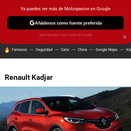
Ya puedes ver más de Motorpasion en Google
PRUEBAS
COCHES ELÉCTRICOS
OBSERVATORIO
F1
Añádenos como fuente preferida
Solo necesitas una cuenta de Google
×
HOY SE HABLA DE
Famosos
Seguridad
Calor
China
Google Maps
Xi
Renault Kadjar