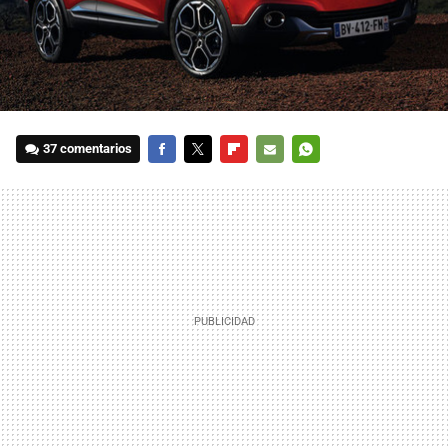
37 comentarios
FACEBOOK
TWITTER
FLIPBOARD
E-
WHATSAPP
MAIL