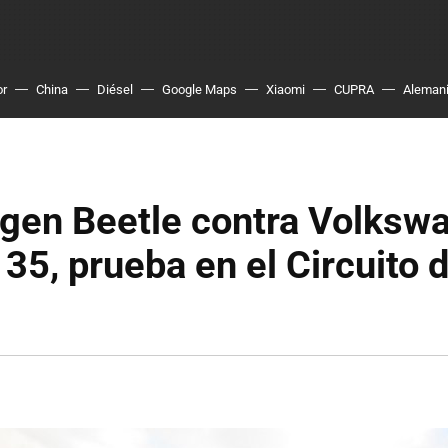
or
China
Diésel
Google Maps
Xiaomi
CUPRA
Aleman
gen Beetle contra Volksw
 35, prueba en el Circuito d