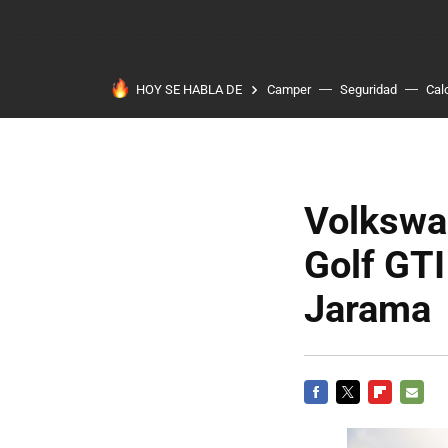
HOY SE HABLA DE
Camper
Seguridad
Cal
Volkswa
Golf GTI
Jarama
FACEBOOK
TWITTER
FLIPBOARD
E-
MAIL