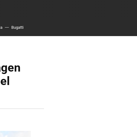
ia
Bugatti
agen
el