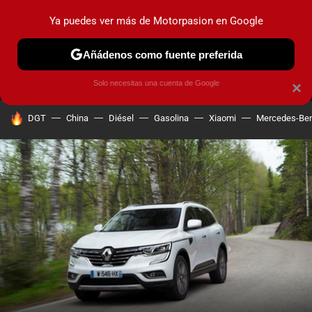
Ya puedes ver más de Motorpasion en Google
MENÚ
NUEVO
Añádenos como fuente preferida
PRUEBAS
COCHES ELÉCTRICOS
OBSERVATORIO
F1
Solo necesitas una cuenta de Google
×
HOY SE HABLA DE
DGT
China
Diésel
Gasolina
Xiaomi
Mercedes-Be