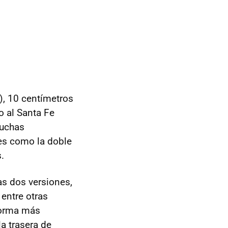
), 10 centímetros
o al Santa Fe
muchas
les como la doble
.
as dos versiones,
 entre otras
 forma más
la trasera de