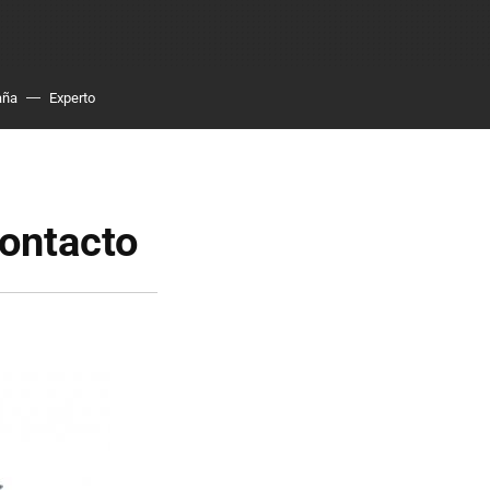
aña
Experto
contacto