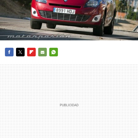
FACEBOOK
TWITTER
FLIPBOARD
E-
WHATSAPP
MAIL