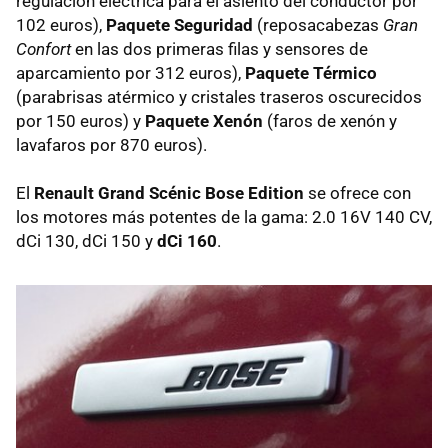
regulación eléctrica para el asiento del conductor por
102 euros),
Paquete Seguridad
(reposacabezas
Gran
Confort
en las dos primeras filas y sensores de
aparcamiento por 312 euros),
Paquete Térmico
(parabrisas atérmico y cristales traseros oscurecidos
por 150 euros) y
Paquete Xenón
(faros de xenón y
lavafaros por 870 euros).
El
Renault Grand Scénic Bose Edition
se ofrece con
los motores más potentes de la gama: 2.0 16V 140 CV,
dCi 130, dCi 150 y
dCi 160
.