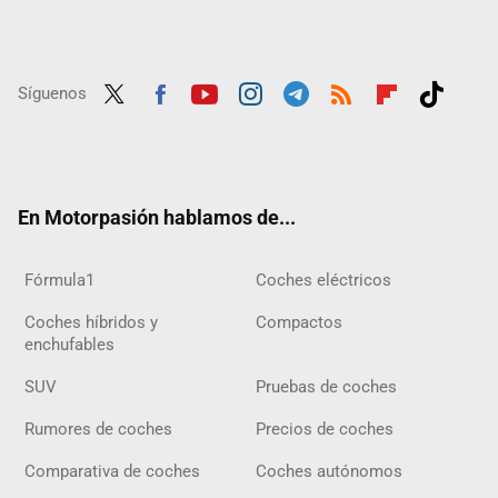
Síguenos
Twit
Fac
Yout
Inst
Tele
RSS
Flip
Tikt
ter
ebo
ube
agra
gra
boar
ok
ok
m
m
d
En Motorpasión hablamos de...
Fórmula1
Coches eléctricos
Coches híbridos y
Compactos
enchufables
SUV
Pruebas de coches
Rumores de coches
Precios de coches
Comparativa de coches
Coches autónomos