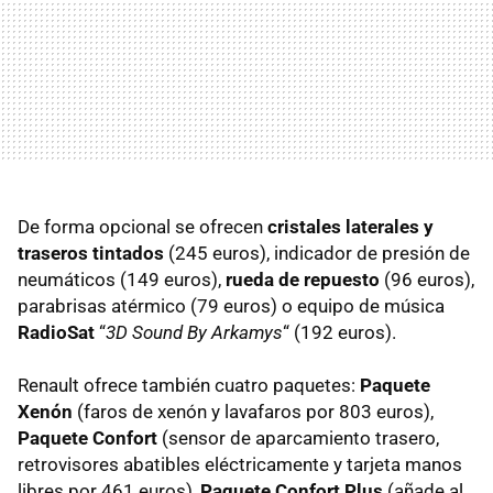
De forma opcional se ofrecen
cristales laterales y
traseros tintados
(245 euros), indicador de presión de
neumáticos (149 euros),
rueda de repuesto
(96 euros),
parabrisas atérmico (79 euros) o equipo de música
RadioSat
“
3D Sound By Arkamys
“ (192 euros).
Renault ofrece también cuatro paquetes:
Paquete
Xenón
(faros de xenón y lavafaros por 803 euros),
Paquete Confort
(sensor de aparcamiento trasero,
retrovisores abatibles eléctricamente y tarjeta manos
libres por 461 euros),
Paquete Confort Plus
(añade al