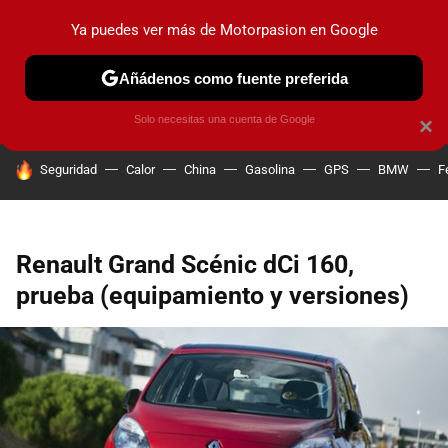
Ya puedes ver más de Motorpasion en Google
PRUEBAS
COCHES ELÉCTRICOS
OBSERVATORIO
F1
Añádenos como fuente preferida
Solo necesitas una cuenta de Google
×
HOY SE HABLA DE
Seguridad
Calor
China
Gasolina
GPS
BMW
F
Renault Grand Scénic dCi 160,
prueba (equipamiento y versiones)