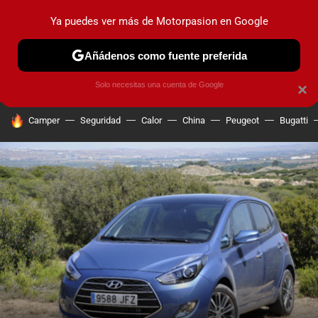
Ya puedes ver más de Motorpasion en Google
PRUEBAS
COCHES ELÉCTRICOS
OBSERVATORIO
F1
Añádenos como fuente preferida
Solo necesitas una cuenta de Google
×
HOY SE HABLA DE
Camper
Seguridad
Calor
China
Peugeot
Bugatti