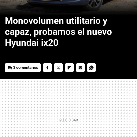
Monovolumen utilitario y
capaz, probamos el nuevo
Hyundai ix20
3 comentarios
FACEBOOK
TWITTER
FLIPBOARD
E-
WHATSAPP
MAIL