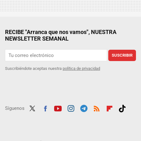
RECIBE "Arranca que nos vamos", NUESTRA
NEWSLETTER SEMANAL
SUSCRIBIR
Suscribiéndote aceptas nuestra
política de privacidad
Síguenos
Twit
Fac
Yout
Inst
Tele
RSS
Flip
Tikt
ter
ebo
ube
agra
gra
boar
ok
ok
m
m
d