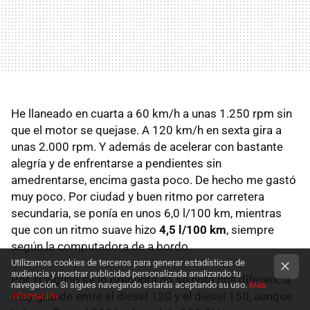
He llaneado en cuarta a 60 km/h a unas 1.250 rpm sin
que el motor se quejase. A 120 km/h en sexta gira a
unas 2.000 rpm. Y además de acelerar con bastante
alegría y de enfrentarse a pendientes sin
amedrentarse, encima gasta poco. De hecho me gastó
muy poco. Por ciudad y buen ritmo por carretera
secundaria, se ponía en unos 6,0 l/100 km, mientras
que con un ritmo suave hizo
4,5 l/100 km
, siempre
según la computadora de a bordo.
Utilizamos cookies de terceros para generar estadísticas de
audiencia y mostrar publicidad personalizada analizando tu
Por si alguno se lo pregunta no se nota una diferencia
navegación. Si sigues navegando estarás aceptando su uso.
Más
muy grande entre el diésel 120 y el diésel 150, aunque
información