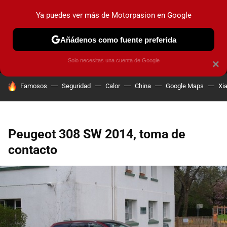
Ya puedes ver más de Motorpasion en Google
MENÚ
NUEVO
Añádenos como fuente preferida
PRUEBAS
COCHES ELÉCTRICOS
OBSERVATORIO
F1
Solo necesitas una cuenta de Google
×
HOY SE HABLA DE
Famosos
Seguridad
Calor
China
Google Maps
Xi
Peugeot 308 SW 2014, toma de
contacto