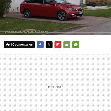
10 comentarios
FACEBOOK
TWITTER
FLIPBOARD
E-
WHATSAPP
MAIL