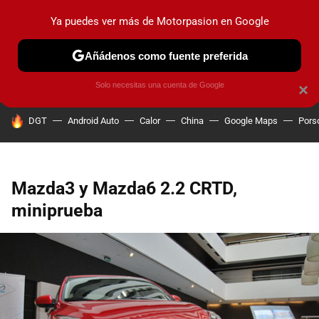
Ya puedes ver más de Motorpasion en Google
PRUEBAS
COCHES ELÉCTRICOS
OBSERVATORIO
F1
Añádenos como fuente preferida
Solo necesitas una cuenta de Google
×
HOY SE HABLA DE
DGT
Android Auto
Calor
China
Google Maps
Pors
Mazda3 y Mazda6 2.2 CRTD,
miniprueba