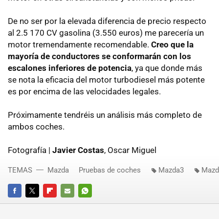
De no ser por la elevada diferencia de precio respecto
al 2.5 170 CV gasolina (3.550 euros) me parecería un
motor tremendamente recomendable.
Creo que la
mayoría de conductores se conformarán con los
escalones inferiores de potencia
, ya que donde más
se nota la eficacia del motor turbodiesel más potente
es por encima de las velocidades legales.
Próximamente tendréis un análisis más completo de
ambos coches.
Fotografía |
Javier Costas
, Oscar Miguel
TEMAS
Mazda
Pruebas de coches
Mazda3
Mazd
FACEBOOK
TWITTER
FLIPBOARD
E-
WHATSAPP
MAIL