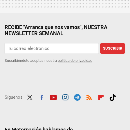
RECIBE "Arranca que nos vamos", NUESTRA
NEWSLETTER SEMANAL
SUSCRIBIR
Suscribiéndote aceptas nuestra
política de privacidad
Síguenos
Twit
Fac
Yout
Inst
Tele
RSS
Flip
Tikt
ter
ebo
ube
agra
gra
boar
ok
ok
m
m
d
En Motorpasión hablamos de...