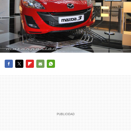
FACEBOOK
TWITTER
FLIPBOARD
E-
WHATSAPP
MAIL