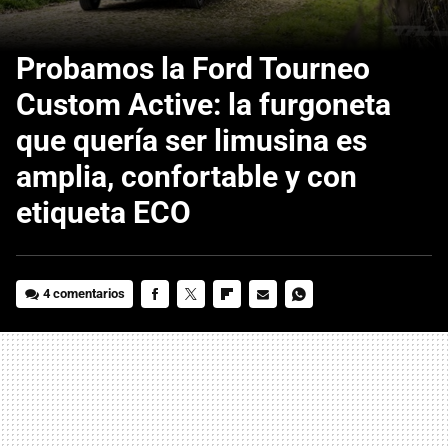
Probamos la Ford Tourneo
Custom Active: la furgoneta
que quería ser limusina es
amplia, confortable y con
etiqueta ECO
4 comentarios
FACEBOOK
TWITTER
FLIPBOARD
E-
WHATSAPP
MAIL