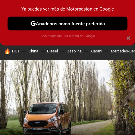
Ya puedes ver más de Motorpasion en Google
MENÚ
NUEVO
Añádenos como fuente preferida
PRUEBAS
COCHES ELÉCTRICOS
OBSERVATORIO
F1
Solo necesitas una cuenta de Google
×
HOY SE HABLA DE
DGT
China
Diésel
Gasolina
Xiaomi
Mercedes-Be