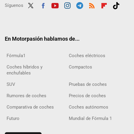
Síguenos
Twit
Fac
Yout
Inst
Tele
RSS
Flip
Tikt
ter
ebo
ube
agra
gra
boar
ok
ok
m
m
d
En Motorpasión hablamos de...
Fórmula1
Coches eléctricos
Coches híbridos y
Compactos
enchufables
SUV
Pruebas de coches
Rumores de coches
Precios de coches
Comparativa de coches
Coches autónomos
Futuro
Mundial de Fórmula 1