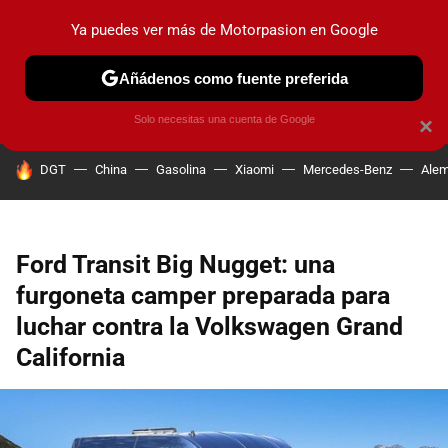
Ya puedes ver más de Motorpasion en Google
PRUEBAS
COCHES ELÉCTRICOS
OBSERVATORIO
F1
Añádenos como fuente preferida
Solo necesitas una cuenta de Google
×
HOY SE HABLA DE
DGT
China
Gasolina
Xiaomi
Mercedes-Benz
Alem
Ford Transit Big Nugget: una
furgoneta camper preparada para
luchar contra la Volkswagen Grand
California