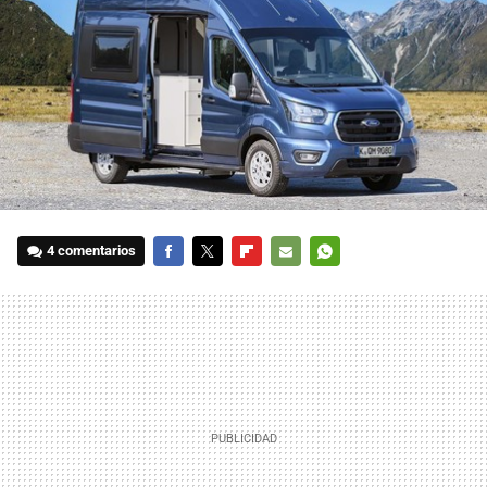
4 comentarios
FACEBOOK
TWITTER
FLIPBOARD
E-
WHATSAPP
MAIL