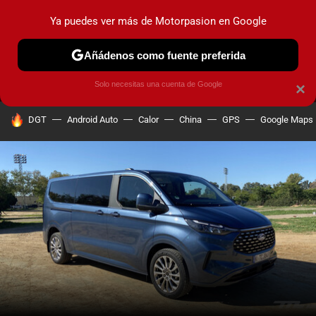
Ya puedes ver más de Motorpasion en Google
MENÚ
NUEVO
Añádenos como fuente preferida
PRUEBAS
COCHES ELÉCTRICOS
OBSERVATORIO
F1
Solo necesitas una cuenta de Google
×
HOY SE HABLA DE
DGT
Android Auto
Calor
China
GPS
Google Maps