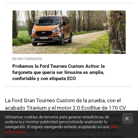
EN MOTORPASIÓN
Probamos la Ford Tourneo Custom Active: la
furgoneta que quería ser limusina es amplia,
confortable y con etiqueta ECO
La Ford Gran Tourneo Custom de la prueba, con el
acabado Titanium y el motor 2.0 EcoBlue de 170 CV
con cambio automático y tracción delantera arranca en
Utilizamos cookies de terceros para generar estadísticas de
audiencia y mostrar publicidad personalizada analizando tu
56.800 euros sin contar el impuesto de matriculación y
navegación. Si sigues navegando estarás aceptando su uso.
Más
el descuento. A esa cifra habría que sumar la de
información
algunos extras, como el enorme
techo panorámico