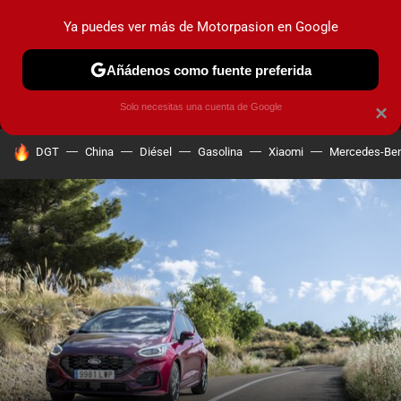
Ya puedes ver más de Motorpasion en Google
MENÚ
NUEVO
Añádenos como fuente preferida
PRUEBAS
COCHES ELÉCTRICOS
OBSERVATORIO
F1
Solo necesitas una cuenta de Google
×
HOY SE HABLA DE
DGT
China
Diésel
Gasolina
Xiaomi
Mercedes-Be