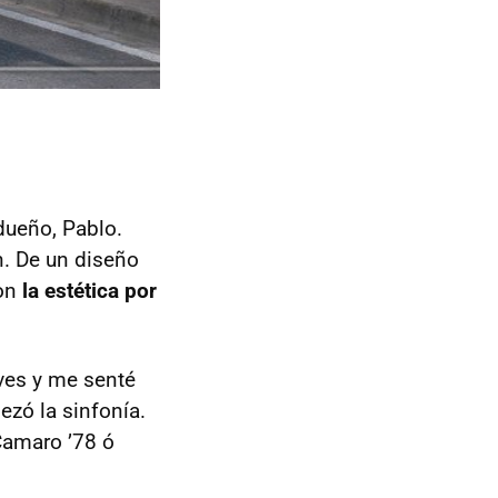
dueño, Pablo.
n. De un diseño
con
la estética por
aves y me senté
ezó la sinfonía.
Camaro ’78 ó