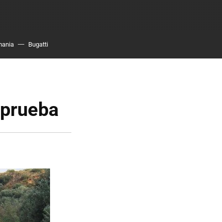
mania
Bugatti
oprueba