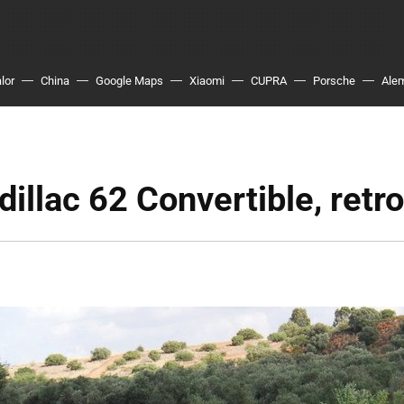
lor
China
Google Maps
Xiaomi
CUPRA
Porsche
Ale
illac 62 Convertible, retr