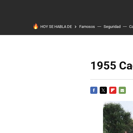
HOY SE HABLA DE
Famosos
Seguridad
Ca
1955 Cad
FACEBOOK
TWITTER
FLIPBOARD
E-
MAIL