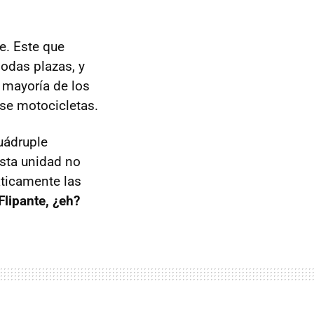
le. Este que
odas plazas, y
 mayoría de los
se motocicletas.
uádruple
Esta unidad no
áticamente las
Flipante, ¿eh?