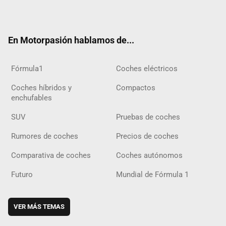
ter
ebo
ube
agra
gra
boar
ok
ok
m
m
d
En Motorpasión hablamos de...
Fórmula1
Coches eléctricos
Coches híbridos y
Compactos
enchufables
SUV
Pruebas de coches
Rumores de coches
Precios de coches
Comparativa de coches
Coches autónomos
Futuro
Mundial de Fórmula 1
VER MÁS TEMAS