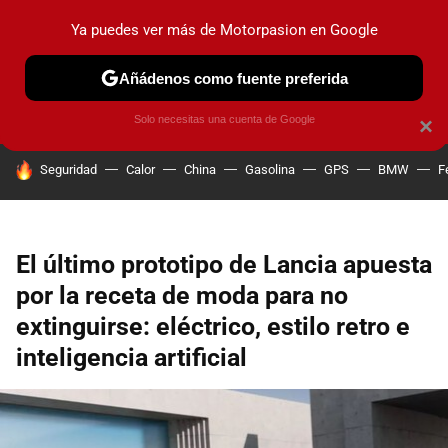
Ya puedes ver más de Motorpasion en Google
PRUEBAS
COCHES ELÉCTRICOS
OBSERVATORIO
F1
Añádenos como fuente preferida
Solo necesitas una cuenta de Google
×
HOY SE HABLA DE
Seguridad
Calor
China
Gasolina
GPS
BMW
F
El último prototipo de Lancia apuesta
por la receta de moda para no
extinguirse: eléctrico, estilo retro e
inteligencia artificial