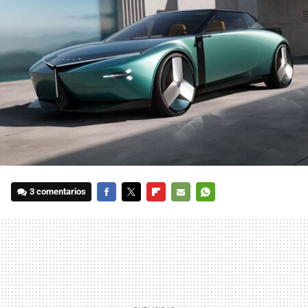
3 comentarios
FACEBOOK
TWITTER
FLIPBOARD
E-
WHATSAPP
MAIL