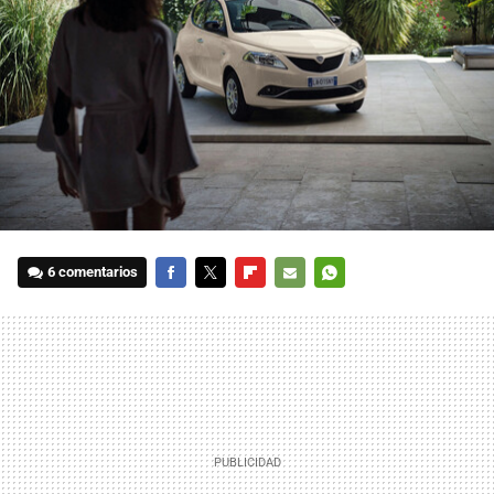
6 comentarios
FACEBOOK
TWITTER
FLIPBOARD
E-
WHATSAPP
MAIL