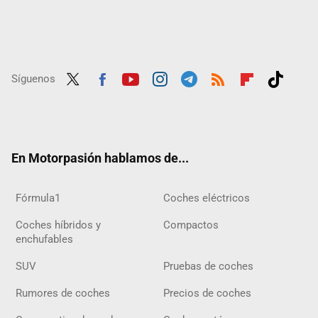
Síguenos
Twit
Fac
Yout
Inst
Tele
RSS
Flip
Tikt
ter
ebo
ube
agra
gra
boar
ok
ok
m
m
d
En Motorpasión hablamos de...
Fórmula1
Coches eléctricos
Coches híbridos y
Compactos
enchufables
SUV
Pruebas de coches
Rumores de coches
Precios de coches