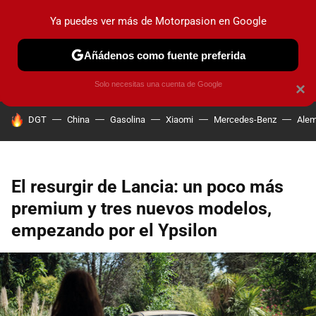
Ya puedes ver más de Motorpasion en Google
PRUEBAS
COCHES ELÉCTRICOS
OBSERVATORIO
F1
Añádenos como fuente preferida
Solo necesitas una cuenta de Google
×
HOY SE HABLA DE
DGT
China
Gasolina
Xiaomi
Mercedes-Benz
Alem
El resurgir de Lancia: un poco más
premium y tres nuevos modelos,
empezando por el Ypsilon