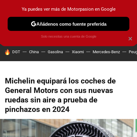
Ya puedes ver más de Motorpasion en Google
PRUEBAS
COCHES ELÉCTRICOS
OBSERVATORIO
F1
Añádenos como fuente preferida
Solo necesitas una cuenta de Google
×
HOY SE HABLA DE
DGT
China
Gasolina
Xiaomi
Mercedes-Benz
Peug
Michelin equipará los coches de
General Motors con sus nuevas
ruedas sin aire a prueba de
pinchazos en 2024