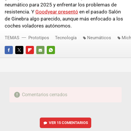
neumático para 2025 y enfrentar los problemas de
resistencia. Y
Goodyear presentó
en el pasado Salón
de Ginebra algo parecido, aunque más enfocado a los
coches voladores autónomos.
TEMAS
Prototipos
Tecnología
Neumáticos
Mich
FACEBOOK
TWITTER
FLIPBOARD
E-
WHATSAPP
MAIL
Comentarios cerrados
VER
15 COMENTARIOS