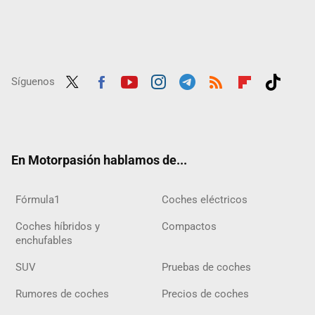
Síguenos
Twit
Fac
Yout
Inst
Tele
RSS
Flip
Tikt
ter
ebo
ube
agra
gra
boar
ok
ok
m
m
d
En Motorpasión hablamos de...
Fórmula1
Coches eléctricos
Coches híbridos y
Compactos
enchufables
SUV
Pruebas de coches
Rumores de coches
Precios de coches