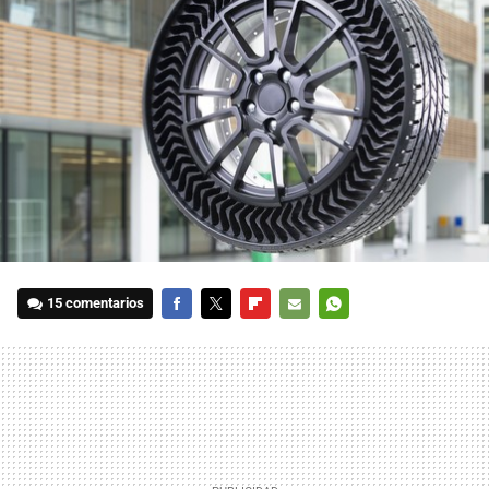
15 comentarios
FACEBOOK
TWITTER
FLIPBOARD
E-
WHATSAPP
MAIL