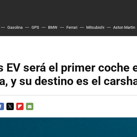
Gasolina
GPS
BMW
Ferrari
Mitsubishi
Aston Martin
s EV será el primer coche e
, y su destino es el carsh
ACEBOOK
TWITTER
FLIPBOARD
E-
MAIL