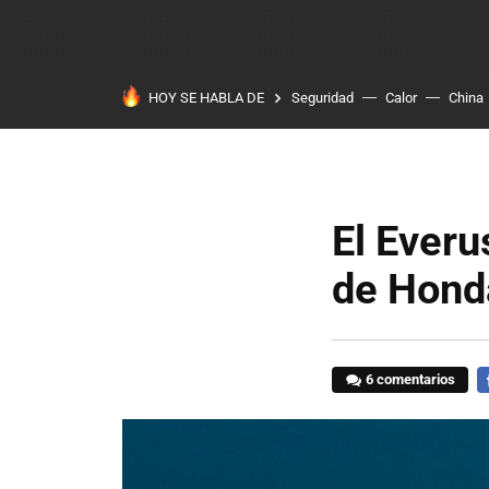
HOY SE HABLA DE
Seguridad
Calor
China
El Everu
de Honda
6 comentarios
F