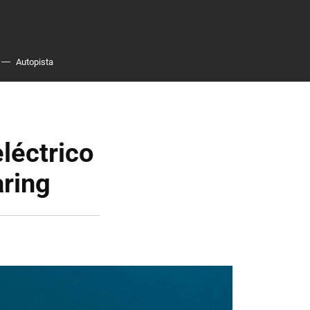
Autopista
léctrico
aring