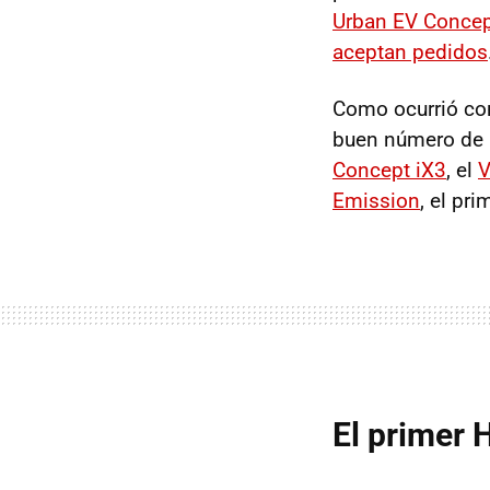
Urban EV Conce
aceptan pedidos
Como ocurrió con
buen número de 
Concept iX3
, el
V
Emission
, el pr
El primer 