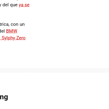
 y del que
ya se
trica, con un
del
BMW
 Sylphy Zero
ing