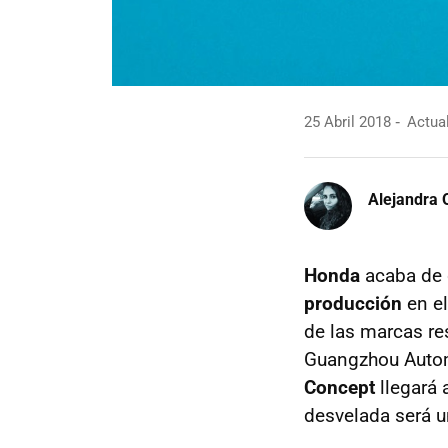
25 Abril 2018
Actual
Alejandra 
Honda
acaba de d
producción
en e
de las marcas re
Guangzhou Automo
Concept
llegará 
desvelada será u