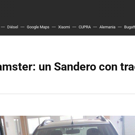
Diésel
Google Maps
Xiaomi
CUPRA
Alemania
Bugatt
mster: un Sandero con tra