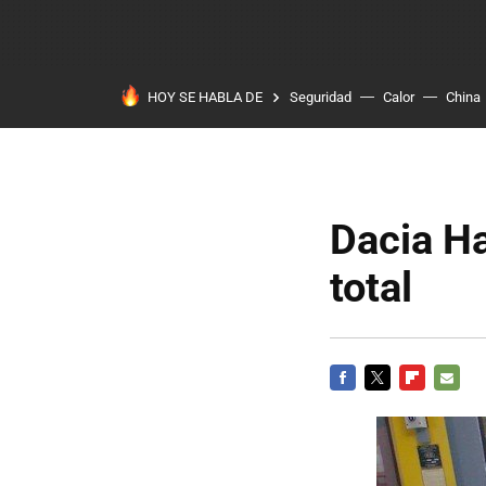
HOY SE HABLA DE
Seguridad
Calor
China
Dacia Ha
total
FACEBOOK
TWITTER
FLIPBOARD
E-
MAIL