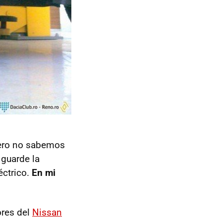
 pero no sabemos
 guarde la
éctrico.
En mi
ores del
Nissan