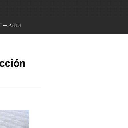
i
Ciudad
cción