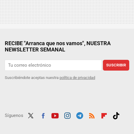
RECIBE "Arranca que nos vamos", NUESTRA
NEWSLETTER SEMANAL
SUSCRIBIR
Suscribiéndote aceptas nuestra
política de privacidad
Síguenos
Twit
Fac
Yout
Inst
Tele
RSS
Flip
Tikt
ter
ebo
ube
agra
gra
boar
ok