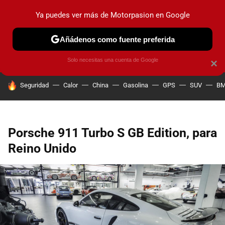
Ya puedes ver más de Motorpasion en Google
PRUEBAS
COCHES ELÉCTRICOS
OBSERVATORIO
F1
Añádenos como fuente preferida
Solo necesitas una cuenta de Google
×
HOY SE HABLA DE
Seguridad
Calor
China
Gasolina
GPS
SUV
B
Porsche 911 Turbo S GB Edition, para
Reino Unido