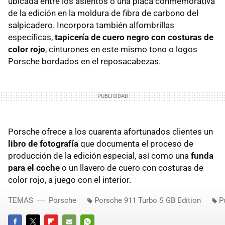
ubicada entre los asientos o una placa conmemorativa
de la edición en la moldura de fibra de carbono del
salpicadero. Incorpora también alfombrillas
específicas,
tapicería de cuero negro con costuras de
color rojo
, cinturones en este mismo tono o logos
Porsche bordados en el reposacabezas.
Porsche ofrece a los cuarenta afortunados clientes un
libro de fotografía
que documenta el proceso de
producción de la edición especial, así como una
funda
para el coche
o un llavero de cuero con costuras de
color rojo, a juego con el interior.
TEMAS
Porsche
Porsche 911 Turbo S GB Edition
P