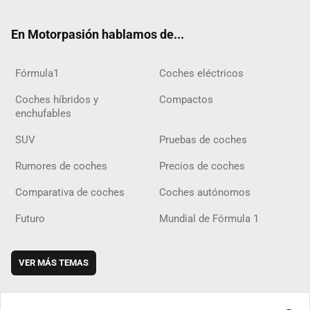
ok
m
m
d
En Motorpasión hablamos de...
Fórmula1
Coches eléctricos
Coches híbridos y
Compactos
enchufables
SUV
Pruebas de coches
Rumores de coches
Precios de coches
Comparativa de coches
Coches autónomos
Futuro
Mundial de Fórmula 1
VER MÁS TEMAS