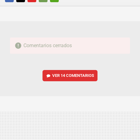
FACEBOOK
TWITTER
FLIPBOARD
E-
WHATSAPP
MAIL
Comentarios cerrados
VER
14 COMENTARIOS