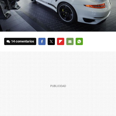
14 comentarios
FACEBOOK
TWITTER
FLIPBOARD
E-
WHATSAPP
MAIL