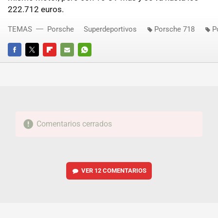
222.712 euros.
TEMAS
Porsche
Superdeportivos
Porsche 718
P
FACEBOOK
TWITTER
FLIPBOARD
E-
WHATSAPP
MAIL
Comentarios cerrados
VER
12 COMENTARIOS