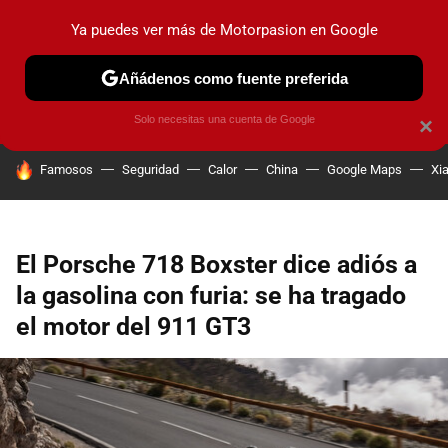
Ya puedes ver más de Motorpasion en Google
PRUEBAS
COCHES ELÉCTRICOS
OBSERVATORIO
F1
Añádenos como fuente preferida
Solo necesitas una cuenta de Google
×
HOY SE HABLA DE
Famosos
Seguridad
Calor
China
Google Maps
Xi
El Porsche 718 Boxster dice adiós a
la gasolina con furia: se ha tragado
el motor del 911 GT3