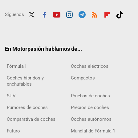
Síguenos
Twit
Fac
Yout
Inst
Tele
RSS
Flip
Tikt
ter
ebo
ube
agra
gra
boar
ok
ok
m
m
d
En Motorpasión hablamos de...
Fórmula1
Coches eléctricos
Coches híbridos y
Compactos
enchufables
SUV
Pruebas de coches
Rumores de coches
Precios de coches
Comparativa de coches
Coches autónomos
Futuro
Mundial de Fórmula 1