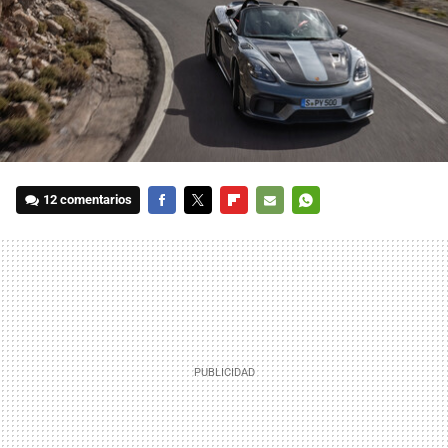
12 comentarios
FACEBOOK
TWITTER
FLIPBOARD
E-
WHATSAPP
MAIL