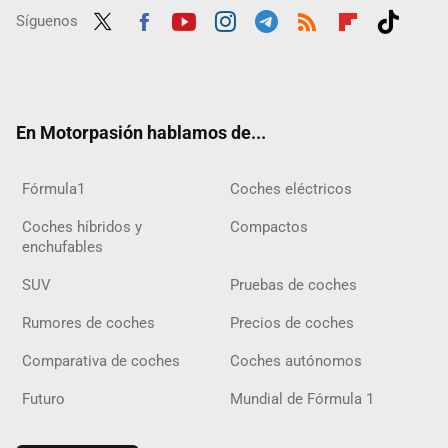
Síguenos
Twit
Fac
Yout
Inst
Tele
RSS
Flip
Tikt
ter
ebo
ube
agra
gra
boar
ok
ok
m
m
d
En Motorpasión hablamos de...
Fórmula1
Coches eléctricos
Coches híbridos y
Compactos
enchufables
SUV
Pruebas de coches
Rumores de coches
Precios de coches
Comparativa de coches
Coches autónomos
Futuro
Mundial de Fórmula 1