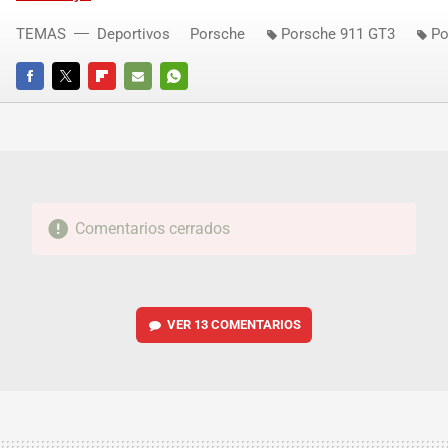
TEMAS
Deportivos
Porsche
Porsche 911 GT3
Po
FACEBOOK
TWITTER
FLIPBOARD
E-
WHATSAPP
MAIL
Comentarios cerrados
VER
13 COMENTARIOS