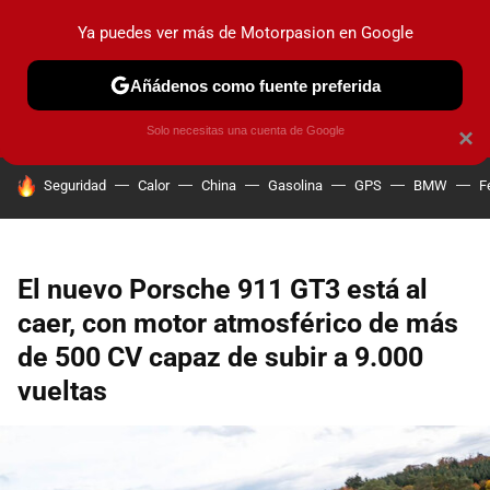
Ya puedes ver más de Motorpasion en Google
PRUEBAS
COCHES ELÉCTRICOS
OBSERVATORIO
F1
Añádenos como fuente preferida
Solo necesitas una cuenta de Google
×
HOY SE HABLA DE
Seguridad
Calor
China
Gasolina
GPS
BMW
F
El nuevo Porsche 911 GT3 está al
caer, con motor atmosférico de más
de 500 CV capaz de subir a 9.000
vueltas