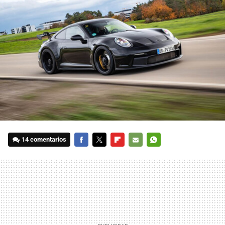
14 comentarios
FACEBOOK
TWITTER
FLIPBOARD
E-
WHATSAPP
MAIL