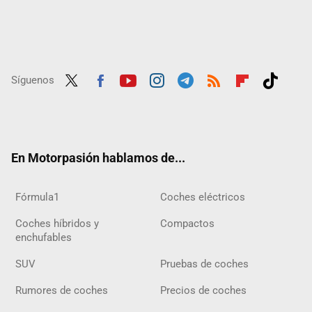
Síguenos
Twit
Fac
Yout
Inst
Tele
RSS
Flip
Tikt
ter
ebo
ube
agra
gra
boar
ok
ok
m
m
d
En Motorpasión hablamos de...
Fórmula1
Coches eléctricos
Coches híbridos y
Compactos
enchufables
SUV
Pruebas de coches
Rumores de coches
Precios de coches