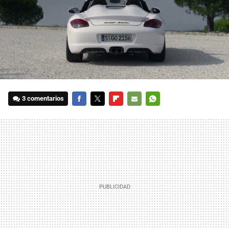
3 comentarios
FACEBOOK
TWITTER
FLIPBOARD
E-
WHATSAPP
MAIL