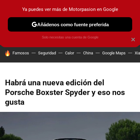
Ya puedes ver más de Motorpasion en Google
PRUEBAS
COCHES ELÉCTRICOS
OBSERVATORIO
F1
Añádenos como fuente preferida
Solo necesitas una cuenta de Google
×
HOY SE HABLA DE
Famosos
Seguridad
Calor
China
Google Maps
Xi
Habrá una nueva edición del
Porsche Boxster Spyder y eso nos
gusta