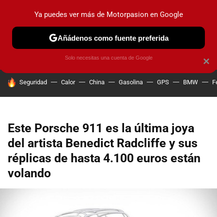
Ya puedes ver más de Motorpasion en Google
PRUEBAS
COCHES ELÉCTRICOS
OBSERVATORIO
F1
Añádenos como fuente preferida
Solo necesitas una cuenta de Google
×
HOY SE HABLA DE
Seguridad
Calor
China
Gasolina
GPS
BMW
F
Este Porsche 911 es la última joya
del artista Benedict Radcliffe y sus
réplicas de hasta 4.100 euros están
volando