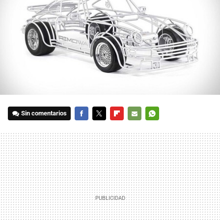
Sin comentarios
FACEBOOK
TWITTER
FLIPBOARD
E-
WHATSAPP
MAIL