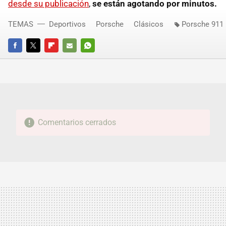
desde su publicación
,
se están agotando por minutos.
TEMAS
Deportivos
Porsche
Clásicos
Porsche 911
FACEBOOK
TWITTER
FLIPBOARD
E-
WHATSAPP
MAIL
Comentarios cerrados