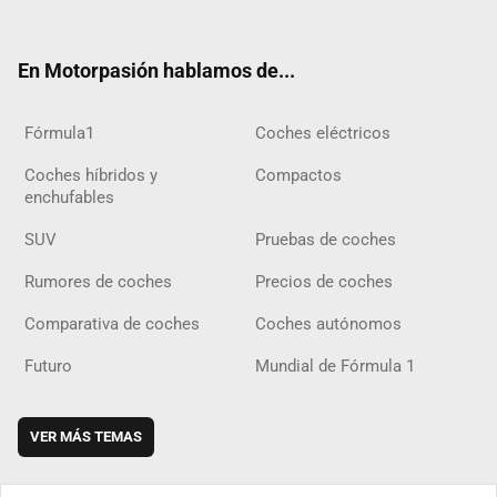
ter
ebo
ube
agra
gra
boar
ok
ok
m
m
d
En Motorpasión hablamos de...
Fórmula1
Coches eléctricos
Coches híbridos y
Compactos
enchufables
SUV
Pruebas de coches
Rumores de coches
Precios de coches
Comparativa de coches
Coches autónomos
Futuro
Mundial de Fórmula 1
VER MÁS TEMAS