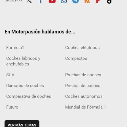
Síguenos
Twit
Fac
Yout
Inst
Tele
RSS
Flip
Tikt
ter
ebo
ube
agra
gra
boar
ok
ok
m
m
d
En Motorpasión hablamos de...
Fórmula1
Coches eléctricos
Coches híbridos y
Compactos
enchufables
SUV
Pruebas de coches
Rumores de coches
Precios de coches
Comparativa de coches
Coches autónomos
Futuro
Mundial de Fórmula 1
VER MÁS TEMAS