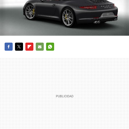
FACEBOOK
TWITTER
FLIPBOARD
E-
WHATSAPP
MAIL