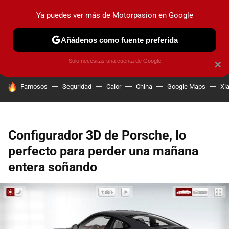
Ya puedes ver más de Motorpasion en Google
PRUEBAS
COCHES ELÉCTRICOS
OBSERVATORIO
F1
Añádenos como fuente preferida
Solo necesitas una cuenta de Google
×
HOY SE HABLA DE
Famosos
Seguridad
Calor
China
Google Maps
Xi
Configurador 3D de Porsche, lo
perfecto para perder una mañana
entera soñando