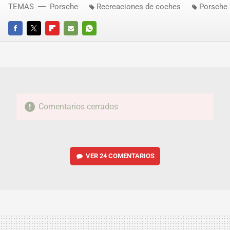
TEMAS
Porsche
Recreaciones de coches
Porsche
FACEBOOK
TWITTER
FLIPBOARD
E-
WHATSAPP
MAIL
Comentarios cerrados
VER
24 COMENTARIOS