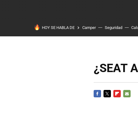
HOY SE HABLA DE
Camper
Seguridad
Cal
¿SEAT A
FACEBOOK
TWITTER
FLIPBOARD
E-
MAIL