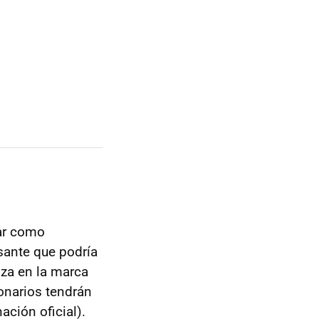
ar como
sante que podría
za en la marca
onarios tendrán
ción oficial).