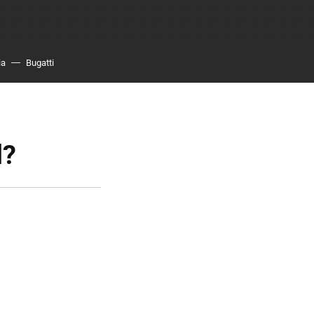
ia
Bugatti
l?