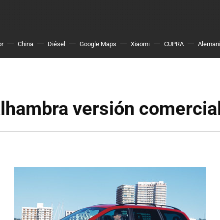
or
China
Diésel
Google Maps
Xiaomi
CUPRA
Aleman
lhambra versión comercia