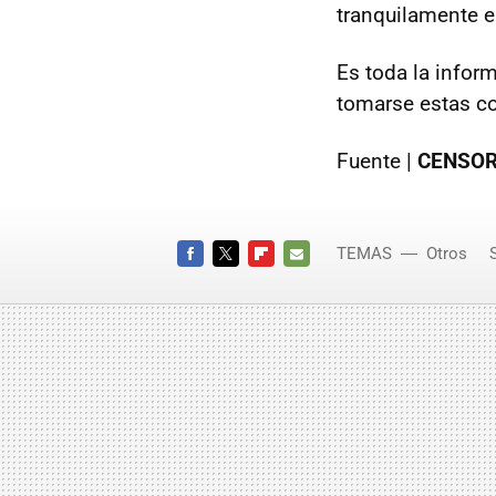
tranquilamente e
Es toda la infor
tomarse estas co
Fuente |
CENSO
TEMAS
Otros
Alhambr
FACEBOOK
TWITTER
FLIPBOARD
E-
MAIL