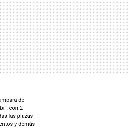
mampara de
bi”, con 2
das las plazas
ientos y demás