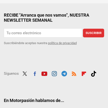
RECIBE "Arranca que nos vamos", NUESTRA
NEWSLETTER SEMANAL
SUSCRIBIR
Suscribiéndote aceptas nuestra
política de privacidad
Síguenos
Twit
Fac
Yout
Inst
Tele
RSS
Flip
Tikt
ter
ebo
ube
agra
gra
boar
ok
ok
m
m
d
En Motorpasión hablamos de...