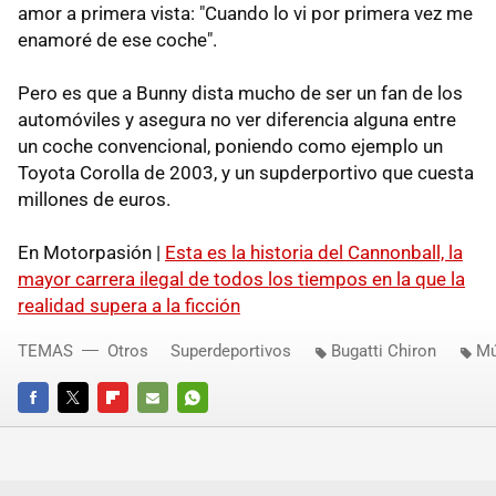
amor a primera vista: "Cuando lo vi por primera vez me
enamoré de ese coche".
Pero es que a Bunny dista mucho de ser un fan de los
automóviles y asegura no ver diferencia alguna entre
un coche convencional, poniendo como ejemplo un
Toyota Corolla de 2003, y un supderportivo que cuesta
millones de euros.
En Motorpasión |
Esta es la historia del Cannonball, la
mayor carrera ilegal de todos los tiempos en la que la
realidad supera a la ficción
TEMAS
Otros
Superdeportivos
Bugatti Chiron
Mú
FACEBOOK
TWITTER
FLIPBOARD
E-
WHATSAPP
MAIL