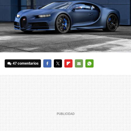
47 comentarios
FACEBOOK
TWITTER
FLIPBOARD
E-
WHATSAPP
MAIL