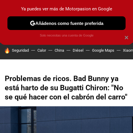
Ya puedes ver más de Motorpasion en Google
PRUEBAS
COCHES ELÉCTRICOS
OBSERVATORIO
F1
Añádenos como fuente preferida
Solo necesitas una cuenta de Google
×
HOY SE HABLA DE
Seguridad
Calor
China
Diésel
Google Maps
Xiaom
Problemas de ricos. Bad Bunny ya
está harto de su Bugatti Chiron: "No
se qué hacer con el cabrón del carro"