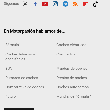
Síguenos
Twit
Fac
Yout
Inst
Tele
RSS
Flip
Tikt
ter
ebo
ube
agra
gra
boar
ok
ok
m
m
d
En Motorpasión hablamos de...
Fórmula1
Coches eléctricos
Coches híbridos y
Compactos
enchufables
SUV
Pruebas de coches
Rumores de coches
Precios de coches
Comparativa de coches
Coches autónomos
Futuro
Mundial de Fórmula 1