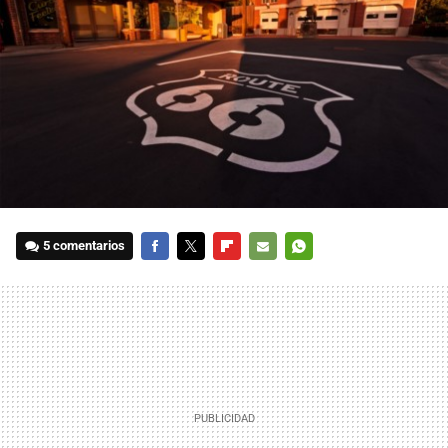
5 comentarios
FACEBOOK
TWITTER
FLIPBOARD
E-
WHATSAPP
MAIL