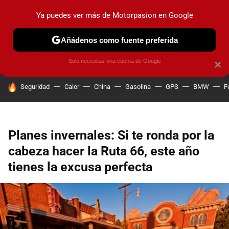
Ya puedes ver más de Motorpasion en Google
PRUEBAS
COCHES ELÉCTRICOS
OBSERVATORIO
F1
Añádenos como fuente preferida
Solo necesitas una cuenta de Google
×
HOY SE HABLA DE
Seguridad
Calor
China
Gasolina
GPS
BMW
F
Planes invernales: Si te ronda por la
cabeza hacer la Ruta 66, este año
tienes la excusa perfecta