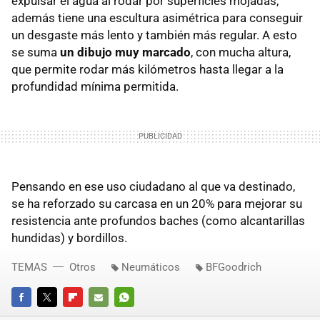
expulsar el agua al rodar por superficies mojadas,
además tiene una escultura asimétrica para conseguir
un desgaste más lento y también más regular. A esto
se suma
un dibujo muy marcado
, con mucha altura,
que permite rodar más kilómetros hasta llegar a la
profundidad mínima permitida.
Pensando en ese uso ciudadano al que va destinado,
se ha reforzado su carcasa en un 20% para mejorar su
resistencia ante profundos baches (como alcantarillas
hundidas) y bordillos.
TEMAS
Otros
Neumáticos
BFGoodrich
FACEBOOK
TWITTER
FLIPBOARD
E-
WHATSAPP