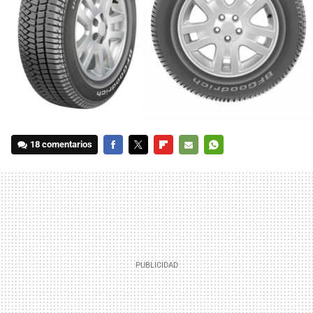
18 comentarios
FACEBOOK
TWITTER
FLIPBOARD
E-
WHATSAPP
MAIL