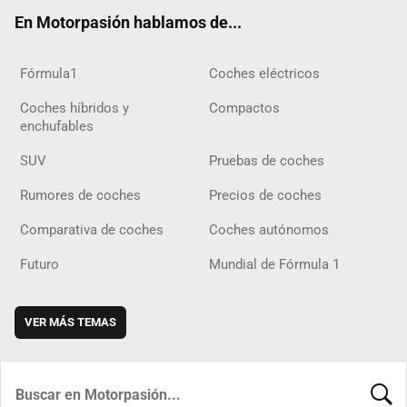
ok
m
m
d
En Motorpasión hablamos de...
Fórmula1
Coches eléctricos
Coches híbridos y
Compactos
enchufables
SUV
Pruebas de coches
Rumores de coches
Precios de coches
Comparativa de coches
Coches autónomos
Futuro
Mundial de Fórmula 1
VER MÁS TEMAS