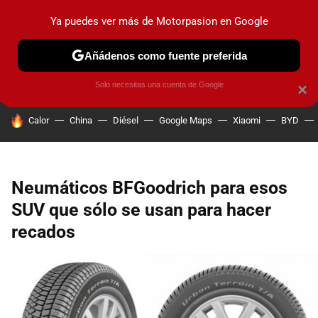
Ya puedes ver más de Motorpasion en Google
PRUEBAS
COCHES ELÉCTRICOS
OBSERVATORIO
F1
Añádenos como fuente preferida
Solo necesitas una cuenta de Google
×
HOY SE HABLA DE
Calor
China
Diésel
Google Maps
Xiaomi
BYD
Neumáticos BFGoodrich para esos
SUV que sólo se usan para hacer
recados