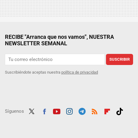
RECIBE "Arranca que nos vamos", NUESTRA
NEWSLETTER SEMANAL
SUSCRIBIR
Suscribiéndote aceptas nuestra
política de privacidad
Síguenos
Twit
Fac
Yout
Inst
Tele
RSS
Flip
Tikt
ter
ebo
ube
agra
gra
boar
ok