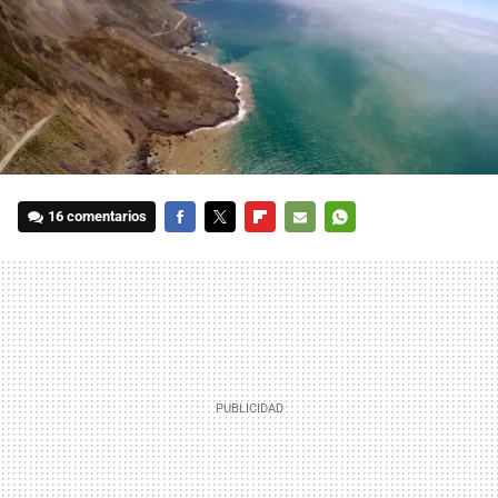
16 comentarios
FACEBOOK
TWITTER
FLIPBOARD
E-
WHATSAPP
MAIL