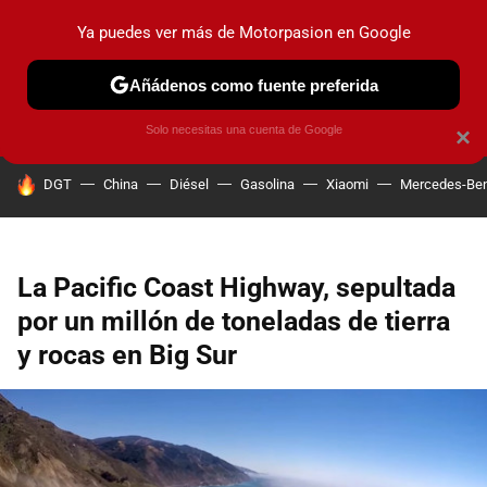
Ya puedes ver más de Motorpasion en Google
PRUEBAS
COCHES ELÉCTRICOS
OBSERVATORIO
F1
Añádenos como fuente preferida
Solo necesitas una cuenta de Google
×
HOY SE HABLA DE
DGT
China
Diésel
Gasolina
Xiaomi
Mercedes-Be
La Pacific Coast Highway, sepultada
por un millón de toneladas de tierra
y rocas en Big Sur