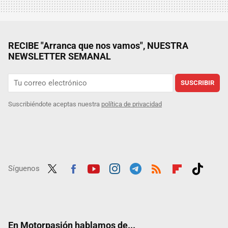
RECIBE "Arranca que nos vamos", NUESTRA
NEWSLETTER SEMANAL
SUSCRIBIR
Suscribiéndote aceptas nuestra
política de privacidad
Síguenos
Twit
Fac
Yout
Inst
Tele
RSS
Flip
Tikt
ter
ebo
ube
agra
gra
boar
ok
ok
m
m
d
En Motorpasión hablamos de...