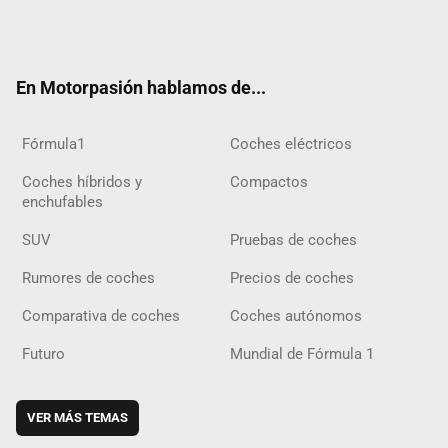
Twit
Fac
Yout
Inst
Tele
RSS
Flip
Tikt
ter
ebo
ube
agra
gra
boar
ok
ok
m
m
d
En Motorpasión hablamos de...
Fórmula1
Coches eléctricos
Coches híbridos y
Compactos
enchufables
SUV
Pruebas de coches
Rumores de coches
Precios de coches
Comparativa de coches
Coches autónomos
Futuro
Mundial de Fórmula 1
VER MÁS TEMAS