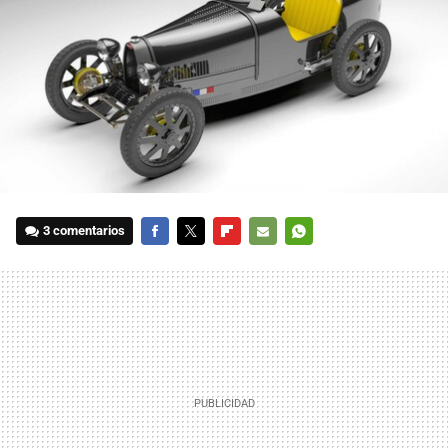
3 comentarios
FACEBOOK
TWITTER
FLIPBOARD
E-
WHATSAPP
MAIL