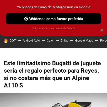
Ya puedes ver más de Motorpasion en Google
PRUEBAS
COCHES ELÉCTRICOS
OBSERVATORIO
F1
Añádenos como fuente preferida
Solo necesitas una cuenta de Google
×
HOY SE HABLA DE
DGT
Android Auto
Calor
China
Google Maps
Pors
Este limitadísimo Bugatti de juguete
sería el regalo perfecto para Reyes,
si no costara más que un Alpine
A110 S