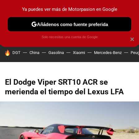
Ya puedes ver más de Motorpasion en Google
PRUEBAS
COCHES ELÉCTRICOS
OBSERVATORIO
F1
Añádenos como fuente preferida
Solo necesitas una cuenta de Google
×
HOY SE HABLA DE
DGT
China
Gasolina
Xiaomi
Mercedes-Benz
Peug
El Dodge Viper SRT10 ACR se
merienda el tiempo del Lexus LFA