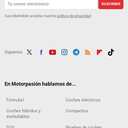
SUSCRIBIR
Suscribiéndote aceptas nuestra
política de privacidad
Síguenos
Twit
Fac
Yout
Inst
Tele
RSS
Flip
Tikt
ter
ebo
ube
agra
gra
boar
ok
ok
m
m
d
En Motorpasión hablamos de...
Fórmula1
Coches eléctricos
Coches híbridos y
Compactos
enchufables
SUV
Pruebas de coches