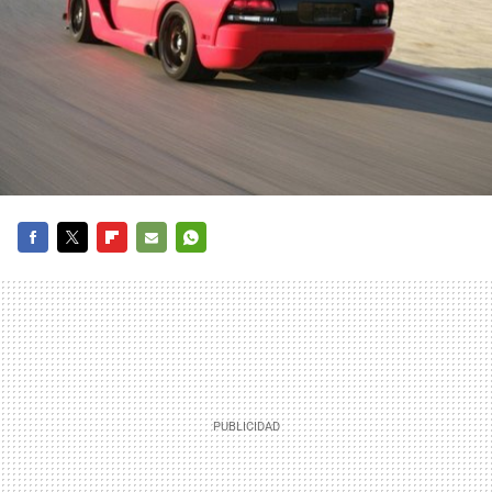
FACEBOOK
TWITTER
FLIPBOARD
E-
WHATSAPP
MAIL