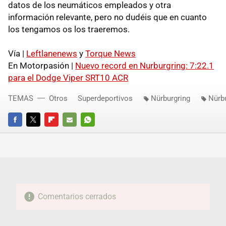
datos de los neumáticos empleados y otra
información relevante, pero no dudéis que en cuanto
los tengamos os los traeremos.
Vía |
Leftlanenews
y
Torque News
En Motorpasión |
Nuevo record en Nurburgring: 7:22.1
para el Dodge Viper SRT10 ACR
TEMAS
Otros
Superdeportivos
Nürburgring
Nürb
FACEBOOK
TWITTER
FLIPBOARD
E-
WHATSAPP
MAIL
Comentarios cerrados