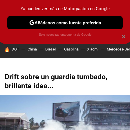
Ya puedes ver más de Motorpasion en Google
PRUEBAS
COCHES ELÉCTRICOS
OBSERVATORIO
F1
Añádenos como fuente preferida
Solo necesitas una cuenta de Google
×
HOY SE HABLA DE
DGT
China
Diésel
Gasolina
Xiaomi
Mercedes-Be
Drift sobre un guardia tumbado,
brillante idea...