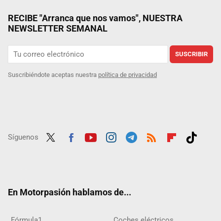
RECIBE "Arranca que nos vamos", NUESTRA
NEWSLETTER SEMANAL
SUSCRIBIR
Suscribiéndote aceptas nuestra
política de privacidad
Síguenos
Twit
Fac
Yout
Inst
Tele
RSS
Flip
Tikt
ter
ebo
ube
agra
gra
boar
ok
ok
m
m
d
En Motorpasión hablamos de...
Fórmula1
Coches eléctricos