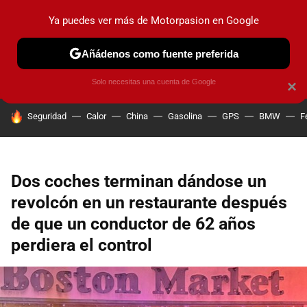
Ya puedes ver más de Motorpasion en Google
PRUEBAS
COCHES ELÉCTRICOS
OBSERVATORIO
F1
Añádenos como fuente preferida
Solo necesitas una cuenta de Google
×
HOY SE HABLA DE
Seguridad
Calor
China
Gasolina
GPS
BMW
F
Dos coches terminan dándose un
revolcón en un restaurante después
de que un conductor de 62 años
perdiera el control