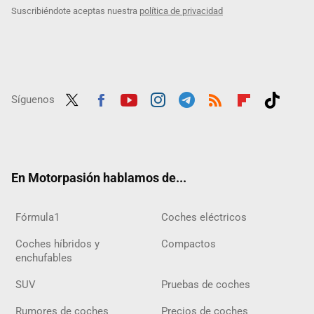
Suscribiéndote aceptas nuestra
política de privacidad
Síguenos
Twit
Fac
Yout
Inst
Tele
RSS
Flip
Tikt
ter
ebo
ube
agra
gra
boar
ok
ok
m
m
d
En Motorpasión hablamos de...
Fórmula1
Coches eléctricos
Coches híbridos y
Compactos
enchufables
SUV
Pruebas de coches
Rumores de coches
Precios de coches