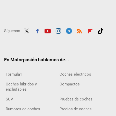
Síguenos
Twit
Fac
Yout
Inst
Tele
RSS
Flip
Tikt
ter
ebo
ube
agra
gra
boar
ok
ok
m
m
d
En Motorpasión hablamos de...
Fórmula1
Coches eléctricos
Coches híbridos y
Compactos
enchufables
SUV
Pruebas de coches
Rumores de coches
Precios de coches