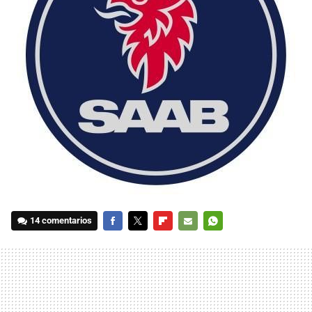
14 comentarios
FACEBOOK
TWITTER
FLIPBOARD
E-
WHATSAPP
MAIL