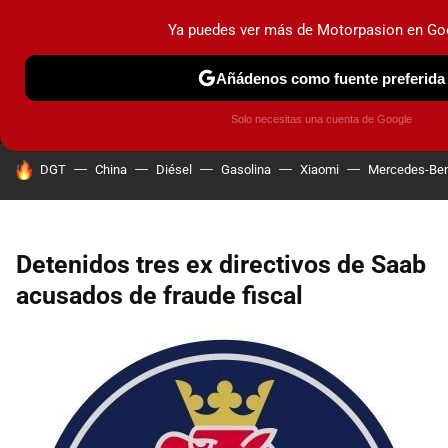
Ya puedes ver más de Motorpasion en Go
MENÚ
NUEVO
Añádenos como fuente preferida
PRUEBAS
COCHES ELÉCTRICOS
OBSERVATORIO
F1
Solo necesitas una cuenta de Google
HOY SE HABLA DE
DGT
China
Diésel
Gasolina
Xiaomi
Mercedes-Be
Detenidos tres ex directivos de Saab
acusados de fraude fiscal