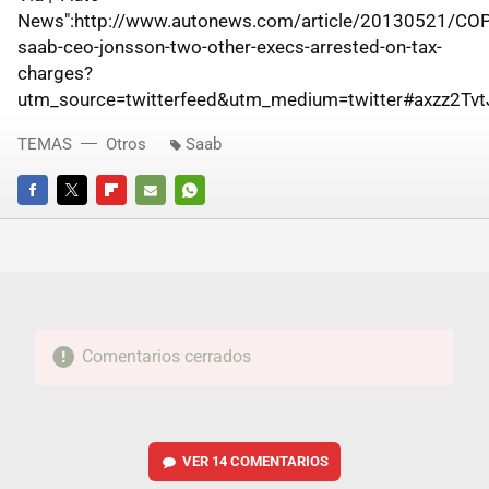
News":http://www.autonews.com/article/20130521/C
saab-ceo-jonsson-two-other-execs-arrested-on-tax-
charges?
utm_source=twitterfeed&utm_medium=twitter#axzz2Tv
TEMAS
Otros
Saab
FACEBOOK
TWITTER
FLIPBOARD
E-
WHATSAPP
MAIL
Comentarios cerrados
VER
14 COMENTARIOS